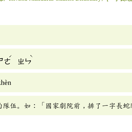
陣
ˊ
ˋ
ㄕㄜ
ㄓㄣ
zhèn
的隊伍。如：「國家劇院前，排了一字長蛇