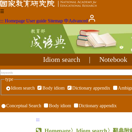
☰
:::
Homepage
User guide
Sitemap
中
Advanced
Idiom search
|
Notebook
type
Idiom search
Body idiom
Dictionary appendix
Ambigu
Conceptual Search
Body idiom
Dictionary appendix
:::
Homepage
〉Idiom search〉辭典附錄〉R