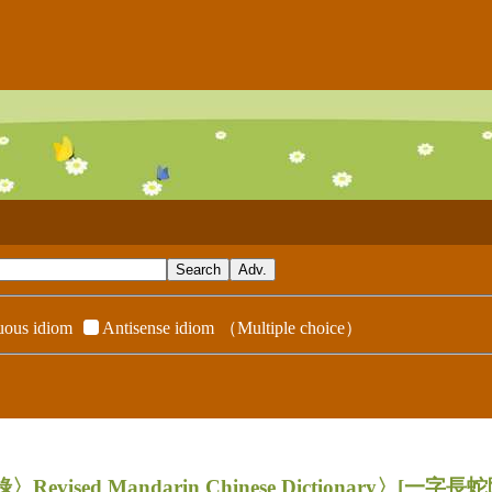
ous idiom
Antisense idiom
（Multiple choice）
evised Mandarin Chinese Dictionary〉
[一字長蛇