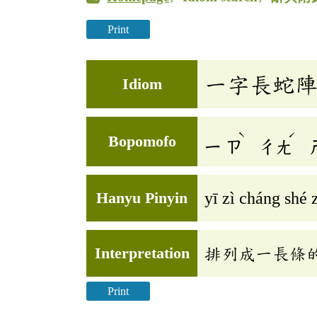
Print
一字長蛇
Idiom
ˋ
ˊ
Bopomofo
ㄧ
ㄗ
ㄔㄤ
Hanyu Pinyin
yī zì cháng shé 
Interpretation
排列成一長條
Print