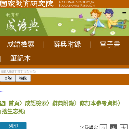
☰
成語檢索
|
辭典附錄
|
電子書
|
筆記本
:::
首頁
〉成語檢索〉辭典附錄〉修訂本參考資料〉
[捨生忘死]
列印
大
字級設定
中
小