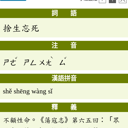
詞 語
捨生忘死
注 音
ˇ
ˋ
ˇ
ㄕㄜ
ㄕㄥ
ㄨㄤ
ㄙ
漢語拼音
shě shēng wàng sǐ
釋 義
不顧性命。《蕩寇志》第六五回：「眾