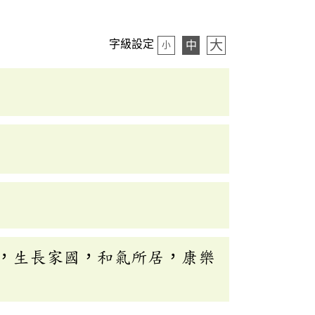
大
字級設定
中
小
，生長家國，和氣所居，康樂