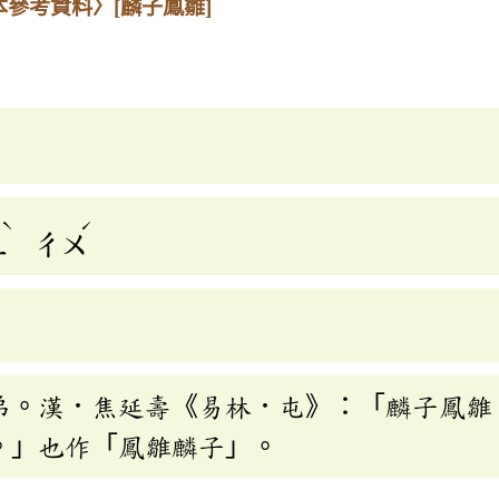
本參考資料〉
[麟子鳳雛]
ˋ
ˊ
ㄥ
ㄔㄨ
弟。漢．焦延壽《易林．屯》：「麟子鳳雛
。」也作「鳳雛麟子」。