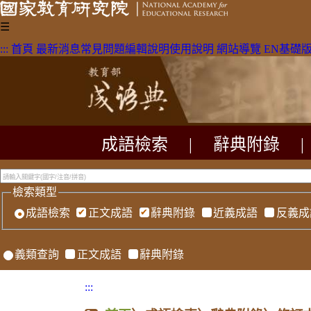
☰
:::
首頁
最新消息
常見問題
編輯說明
使用說明
網站導覽
EN
基礎
成語檢索
|
辭典附錄
|
檢索類型
成語檢索
正文成語
辭典附錄
近義成語
反義成
義類查詢
正文成語
辭典附錄
:::