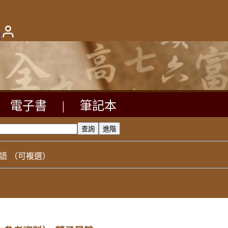
版
電子書
|
筆記本
語
（可複選）