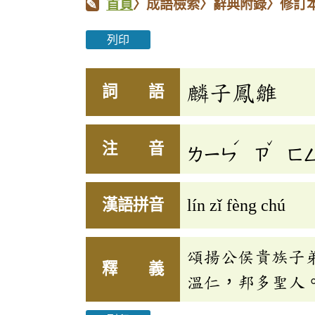
首頁
〉成語檢索〉辭典附錄〉修訂
列印
麟子鳳雛
詞 語
ˊ
ˇ
注 音
ㄌㄧㄣ
ㄗ
ㄈ
漢語拼音
lín zǐ fèng chú
頌揚公侯貴族子
釋 義
溫仁，邦多聖人