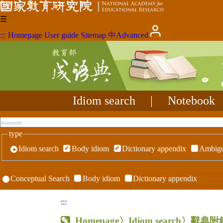
☰
:::
Homepage
User guide
Sitemap
中
Advanced
Idiom search
|
Notebook
type
Idiom search
Body idiom
Dictionary appendix
Ambigu
Conceptual Search
Body idiom
Dictionary appendix
:::
Homepage
〉Idiom search〉辭典附錄〉R