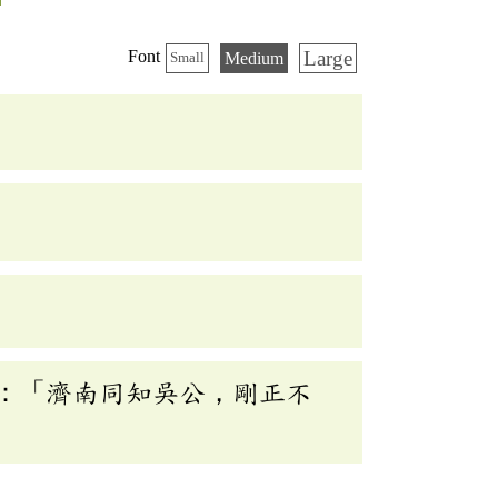
Large
Font
Medium
Small
：「濟南同知吳公，剛正不