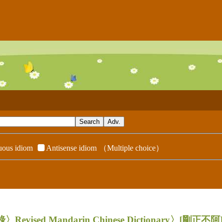
ous idiom
Antisense idiom
（Multiple choice）
evised Mandarin Chinese Dictionary〉
[剛正不阿