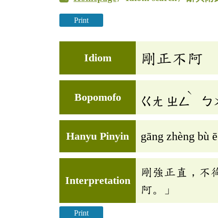
Print
剛正不阿
Idiom
ˋ
Bopomofo
ㄍㄤ
ㄓㄥ
ㄅ
Hanyu Pinyin
gāng zhèng bù ē
剛強正直，不
Interpretation
阿。」
Print