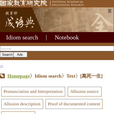
☰
Idiom search
|
Notebook
:::
Homepage
〉Idiom search〉Text〉
[萬死一生]
Pronunciation and Interpretation
Allusion source
Allusion description
Proof of documented content