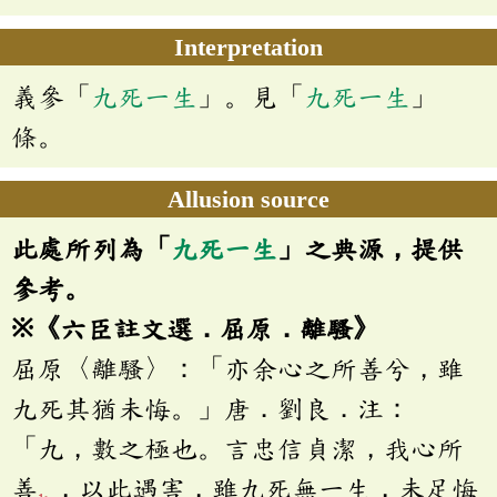
Interpretation
義參「
九死一生
」。見「
九死一生
」
條。
Allusion source
此處所列為「
九死一生
」之典源，提供
參考。
※《六臣註文選．屈原．離騷》
屈原〈離騷〉：「亦余心之所善兮，雖
九死其猶未悔。」唐．劉良．注：
「九，數之極也。言忠信貞潔，我心所
善
，以此遇害，雖九死無一生，未足悔