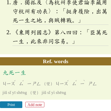
唐．獨孤及〈為杭州李使君論李藏用
守杭州有功表〉：「挺身履險，出萬
死一生之地，與賊轉戰。」
《東周列國志》第八四回：「臣萬死
一生，此來非同容易。」
Ref. words
九死一生
ˇ
ˇ
ˇ
ˇ
ˋ
ㄐㄧㄡ
ㄙ
ㄧ
ㄕㄥ
（變）
ㄐㄧㄡ
ㄙ
ㄧ
ㄕㄥ
jiǔ sǐ yī shēng （變） jiǔ sǐ yì shēng
Print
Add note