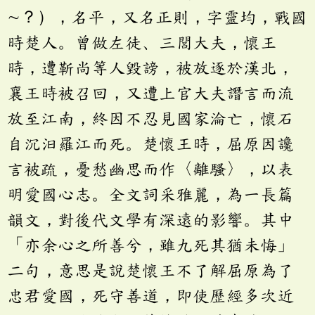
∼？），名平，又名正則，字靈均，戰國
時楚人。曾做左徒、三閭大夫，懷王
時，遭靳尚等人毀謗，被放逐於漢北，
襄王時被召回，又遭上官大夫譖言而流
放至江南，終因不忍見國家淪亡，懷石
自沉汩羅江而死。楚懷王時，屈原因讒
言被疏，憂愁幽思而作〈離騷〉，以表
明愛國心志。全文詞采雅麗，為一長篇
韻文，對後代文學有深遠的影響。其中
「亦余心之所善兮，雖九死其猶未悔」
二句，意思是說楚懷王不了解屈原為了
忠君愛國，死守善道，即使歷經多次近