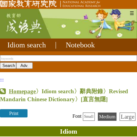
☰
Idiom search
|
Notebook
:::
Homepage
〉Idiom search〉辭典附錄〉Revised
Mandarin Chinese Dictionary〉
[直言無隱]
Print
Large
Font
Medium
Small
Idiom