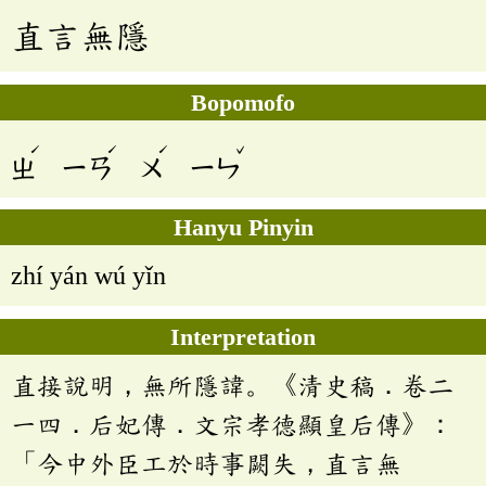
直言無隱
Bopomofo
ˊ
ˊ
ˊ
ˇ
ㄓ
ㄧㄢ
ㄨ
ㄧㄣ
Hanyu Pinyin
zhí yán wú yǐn
Interpretation
直接說明，無所隱諱。《清史稿．卷二
一四．后妃傳．文宗孝德顯皇后傳》：
「今中外臣工於時事闕失，直言無