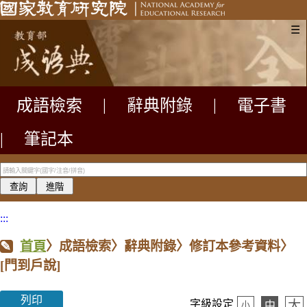
☰
成語檢索
|
辭典附錄
|
電子書
|
筆記本
:::
首頁
〉成語檢索〉辭典附錄〉修訂本參考資料〉
[門到戶說]
列印
大
字級設定
中
小