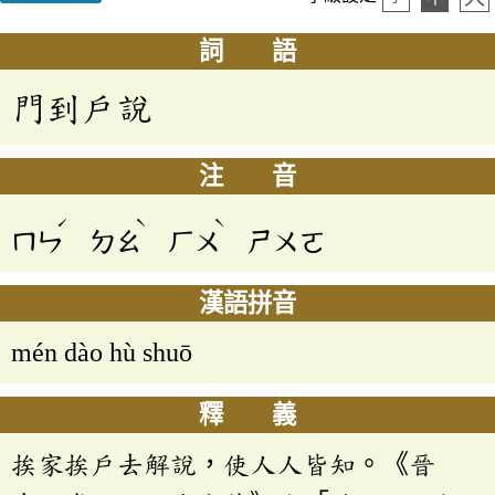
詞 語
門到戶說
注 音
ˊ
ˋ
ˋ
ㄇㄣ
ㄉㄠ
ㄏㄨ
ㄕㄨㄛ
漢語拼音
mén dào hù shuō
釋 義
挨家挨戶去解說，使人人皆知。《晉