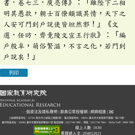
書．卷七三．庾亮傳》：「雖陛下二相
明其愚款，朝士百僚頗識其情，天下之
人安可門到戶說使皆坦然邪！」《文
選．任昉．齊竟陵文宣王行狀》：「編
戶殷阜，萌俗繁滋，不言之化，若門到
戶說矣！」
列印
✉
:::
個資法及隱私聲明
|
辭典公眾授權網
|
網網相連
|
三峽總院區地址：237201 新北市三峽區三樹路2號、
臺北院區地址：106011 臺北市大安區和平東路一段179號、
臺中院區地址：420081 臺中市豐原區師範街67號
電話總機：(02)7740-7890、
傳真：(02)7740-7064、
TANet VoIP：9009-7890
線上人數: 1630
累積總人次: 204853021