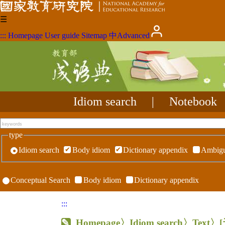
☰
:::
Homepage
User guide
Sitemap
中
Advanced
Idiom search
|
Notebook
type
Idiom search
Body idiom
Dictionary appendix
Ambigu
Conceptual Search
Body idiom
Dictionary appendix
:::
Homepage
〉Idiom search〉Text〉