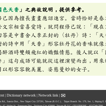
國色天香
」之典故說明，提供參考。
修己因為擅長畫畫應詔進宮。當時恰好是春
於文宗相當喜愛詩，就問程修己說：「現在
回答是中書舍人李正封的〈牡丹〉詩：「天
封的詩中用「天香」形容牡丹花的香味就像
喝醉酒時雙頰飛紅的嬌豔情態。後人就以「
香」這句成語可能就從這裡演變而出，用來
用以形容容貌美麗、姿態曼妙的女子。
✉
ent
|
Dictionary network
|
Network link
|
hu Rd., Sanxia Dist., New Taipei City 237201, Taiwan (R.O.C.)、
Taipei Branch: No. 179, Sec. 1, Heping E.
No. 67, Shifan St., Fengyuan Dist., Taichung City 420081, Taiwan (R.O.C.)
TELEPHONE：(02)7740-7890、