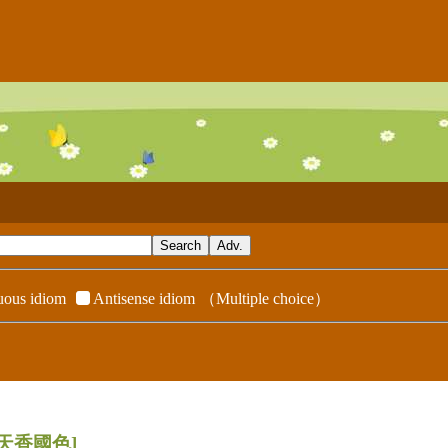
ous idiom
Antisense idiom
（Multiple choice）
[天香國色]