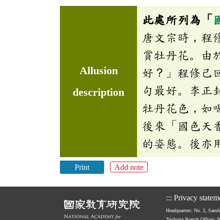
此處所列為「
唐文宗時，程
賞牡丹花。由
Allusion
好？」程修己
句最好。李正
description
牡丹花色，如
後來「國色天
的姿態。後亦
Print
Add note
:::
Privacy statem
Headquarters: No. 2, Sans
Taichung Branch Offices: 