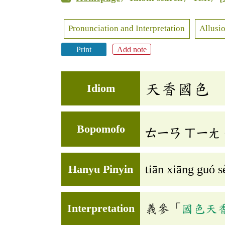
Pronunciation and Interpretation
Allusio
Print
Add note
天香國色
Idiom
Bopomofo
ㄊㄧㄢ
ㄒㄧㄤ
Hanyu Pinyin
tiān xiāng guó s
Interpretation
義參「
國色天