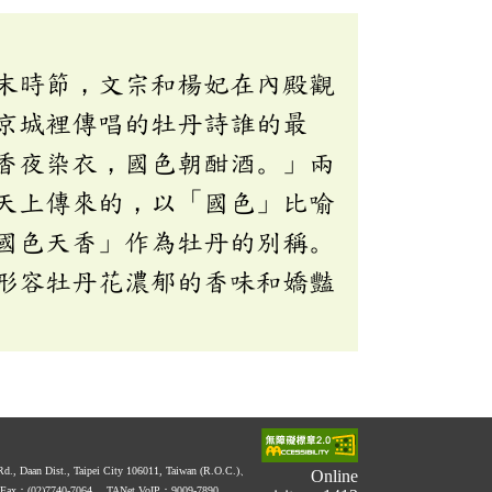
末時節，文宗和楊妃在內殿觀
京城裡傳唱的牡丹詩誰的最
香夜染衣，國色朝酣酒。」兩
天上傳來的，以「國色」比喻
國色天香」作為牡丹的別稱。
形容牡丹花濃郁的香味和嬌豔
 Rd., Daan Dist., Taipei City 106011, Taiwan (R.O.C.)、
Online
Fax：(02)7740-7064、
TANet VoIP：9009-7890