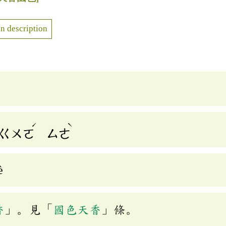
n description
ˊ
ˋ
ㄍㄨㄛ
ㄙㄜ
è
香
」。見「
國色天香
」條。