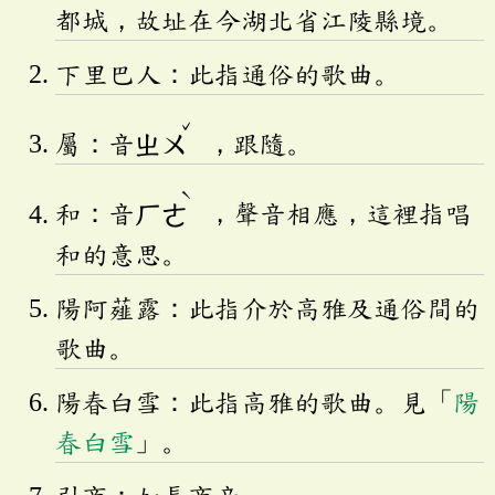
都城，故址在今湖北省江陵縣境。
下里巴人：此指通俗的歌曲。
ˇ
屬：音
ㄓㄨ
，跟隨。
ˋ
和：音
ㄏㄜ
，聲音相應，這裡指唱
和的意思。
陽阿薤露：此指介於高雅及通俗間的
歌曲。
陽春白雪：此指高雅的歌曲。見「
陽
春白雪
」。