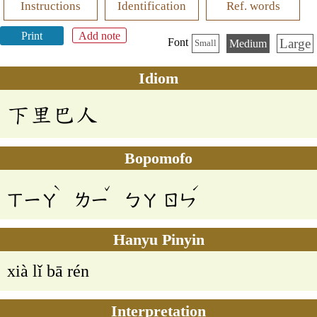
Instructions
Identification
Ref. words
Print
Add note
Large
Font
Medium
Small
Idiom
下里巴人
Bopomofo
ˋ
ˇ
ˊ
ㄒㄧㄚ
ㄌㄧ
ㄅㄚ
ㄖㄣ
Hanyu Pinyin
xià lǐ bā rén
Interpretation