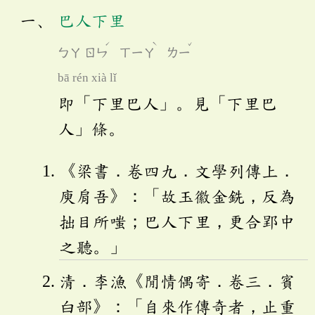
巴人下里
ˊ
ˋ
ˇ
ㄅㄚ
ㄖㄣ
ㄒㄧㄚ
ㄌㄧ
bā rén xià lǐ
即「下里巴人」。見「下里巴
人」條。
《梁書．卷四九．文學列傳上．
庾肩吾》：「故玉徽金銑，反為
拙目所嗤；巴人下里，更合郢中
之聽。」
清．李漁《閒情偶寄．卷三．賓
白部》：「自來作傳奇者，止重