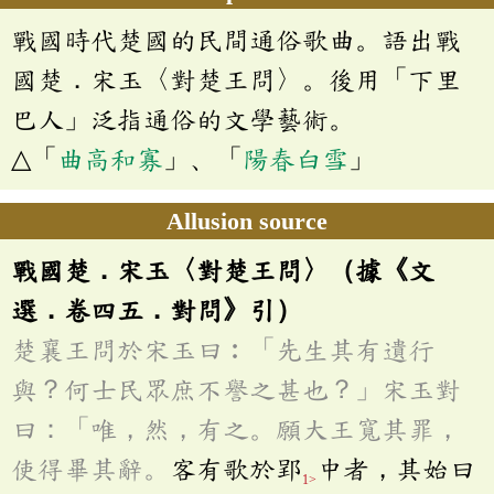
戰國時代楚國的民間通俗歌曲。語出戰
國楚．宋玉〈對楚王問〉。後用「下里
巴人」泛指通俗的文學藝術。
△「
曲高和寡
」、「
陽春白雪
」
Allusion source
戰國楚．宋玉〈對楚王問〉（據《文
選．卷四五．對問》引）
楚襄王問於宋玉曰︰「先生其有遺行
與？何士民眾庶不譽之甚也？」宋玉對
曰：「唯，然，有之。願大王寬其罪，
使得畢其辭。
客有歌於郢
中者，其始曰
1>