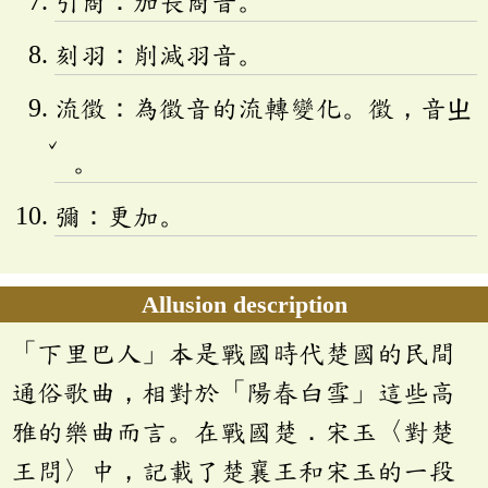
引商：加長商音。
刻羽：削減羽音。
流徵：為徵音的流轉變化。徵，音
ㄓ
ˇ
。
彌：更加。
Allusion description
「下里巴人」本是戰國時代楚國的民間
通俗歌曲，相對於「陽春白雪」這些高
雅的樂曲而言。在戰國楚．宋玉〈對楚
王問〉中，記載了楚襄王和宋玉的一段