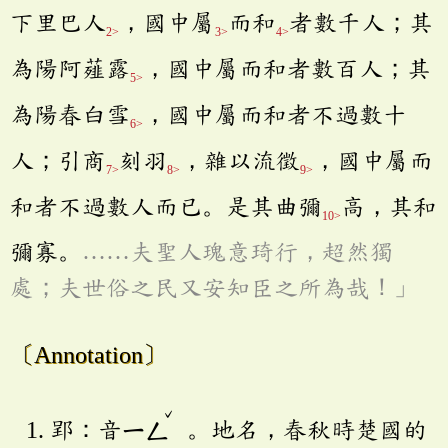
下里巴人
，國中屬
而和
者數千人；其
2>
3>
4>
為陽阿薤露
，國中屬而和者數百人；其
5>
為陽春白雪
，國中屬而和者不過數十
6>
人；引商
刻羽
，雜以流徵
，國中屬而
7>
8>
9>
和者不過數人而已。是其曲彌
高，其和
10>
彌寡。
……夫聖人瑰意琦行，超然獨
處；夫世俗之民又安知臣之所為哉！」
〔Annotation〕
ˇ
郢：音
ㄧㄥ
。地名，春秋時楚國的