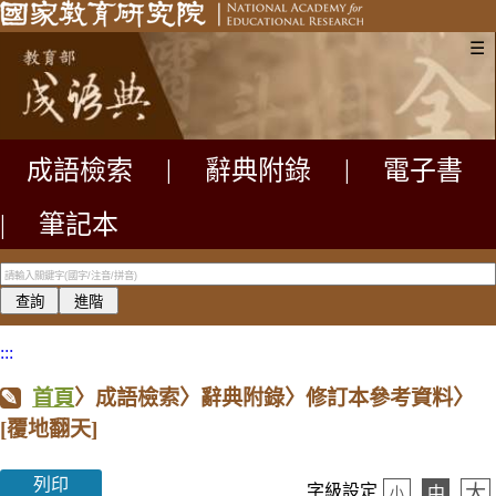
☰
成語檢索
|
辭典附錄
|
電子書
|
筆記本
:::
首頁
〉成語檢索〉辭典附錄〉修訂本參考資料〉
[覆地翻天]
列印
大
字級設定
中
小