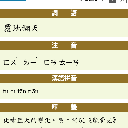
詞 語
覆地翻天
注 音
ˋ
ˋ
ㄈㄨ
ㄉㄧ
ㄈㄢ
ㄊㄧㄢ
漢語拼音
fù dì fān tiān
釋 義
比喻巨大的變化。明．楊珽《龍膏記》