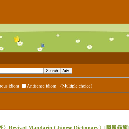
ous idiom
Antisense idiom
（Multiple choice）
evised Mandarin Chinese Dictionary〉
[麟鳳龜龍