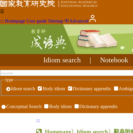
☰
:::
Homepage
User guide
Sitemap
中
Advanced
Idiom search
|
Notebook
type
Idiom search
Body idiom
Dictionary appendix
Ambigu
Conceptual Search
Body idiom
Dictionary appendix
:::
Homepage
〉Idiom search〉辭典附錄〉R