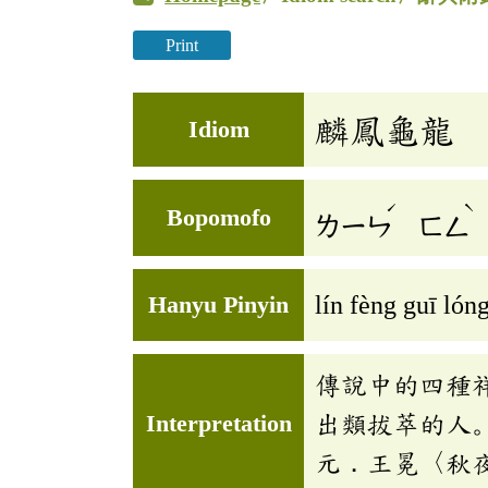
Print
麟鳳龜龍
Idiom
ˊ
ˋ
Bopomofo
ㄌㄧㄣ
ㄈㄥ
Hanyu Pinyin
lín fèng guī lón
傳說中的四種
Interpretation
出類拔萃的人
元．王冕〈秋