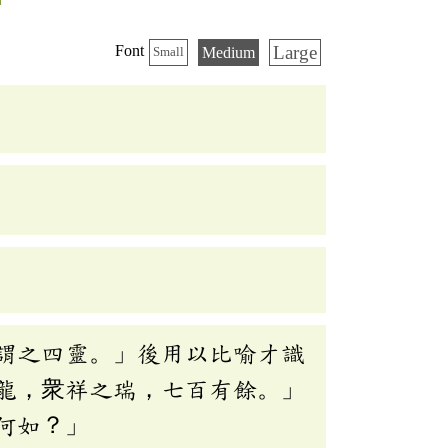
Large
Font
Medium
Small
謂之四靈。」後用以比喻才識
龍，衆祥之瑞，七百有餘。」
何如？」