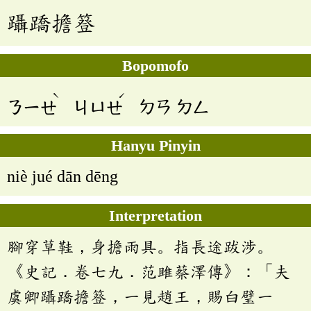
躡蹻擔簦
Bopomofo
ˋ
ˊ
ㄋㄧㄝ
ㄐㄩㄝ
ㄉㄢ
ㄉㄥ
Hanyu Pinyin
niè jué dān dēng
Interpretation
腳穿草鞋，身擔雨具。指長途跋涉。
《史記．卷七九．范雎蔡澤傳》：「夫
虞卿躡蹻擔簦，一見趙王，賜白璧一