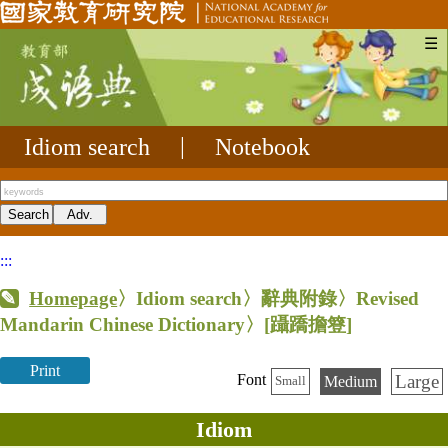
☰
Idiom search
|
Notebook
:::
Homepage
〉Idiom search〉辭典附錄〉Revised
Mandarin Chinese Dictionary〉
[躡蹻擔簦]
Print
Large
Font
Medium
Small
Idiom