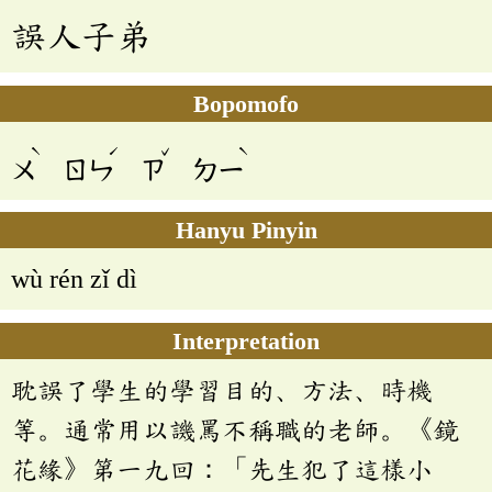
誤人子弟
Bopomofo
ˋ
ˊ
ˇ
ˋ
ㄨ
ㄖㄣ
ㄗ
ㄉㄧ
Hanyu Pinyin
wù rén zǐ dì
Interpretation
耽誤了學生的學習目的、方法、時機
等。通常用以譏罵不稱職的老師。《鏡
花緣》第一九回：「先生犯了這樣小