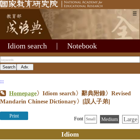
☰
Idiom search
|
Notebook
:::
Homepage
〉Idiom search〉辭典附錄〉Revised
Mandarin Chinese Dictionary〉
[誤人子弟]
Print
Large
Font
Medium
Small
Idiom