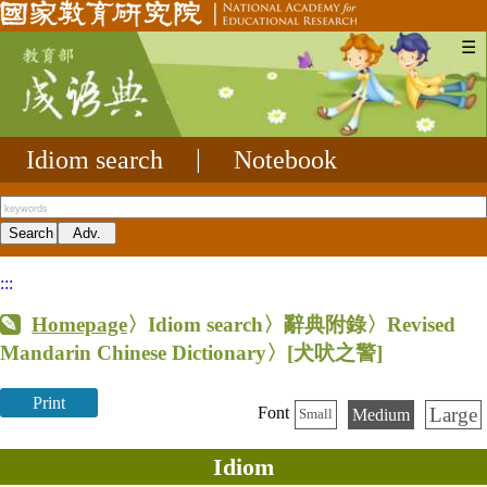
☰
Idiom search
|
Notebook
:::
Homepage
〉Idiom search〉辭典附錄〉Revised
Mandarin Chinese Dictionary〉
[犬吠之警]
Print
Large
Font
Medium
Small
Idiom