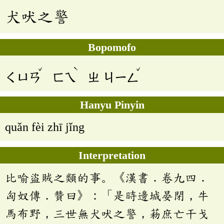
犬吠之警
Bopomofo
ˇ
ˋ
ˇ
ㄑㄩㄢ
ㄈㄟ
ㄓ
ㄐㄧㄥ
Hanyu Pinyin
quǎn fèi zhī jǐng
Interpretation
比喻盜賊之類的事。《漢書．卷九四．
匈奴傳．贊曰》：「是時邊城晏閉，牛
馬布野，三世無犬吠之警，菞庶亡干戈