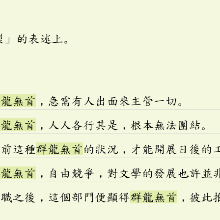
裂」的表述上。
群龍無首
，急需有人出面來主管一切。
群龍無首
，人人各行其是，根本無法團結。
目前這種
群龍無首
的狀況，才能開展日後的
群龍無首
，自由競爭，對文學的發展也許並
離職之後，這個部門便顯得
群龍無首
，彼此