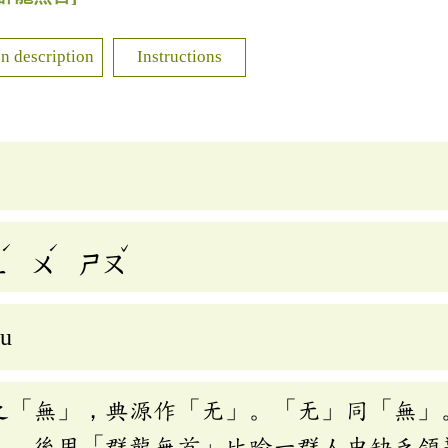
n description
Instructions
ˊ
ˊ
ˇ
ㄥ
ㄨ
ㄕㄡ
ǒu
之「無」，典源作「无」。「无」同「無」
》。後用「群龍無首」比喻一群人中缺乏領