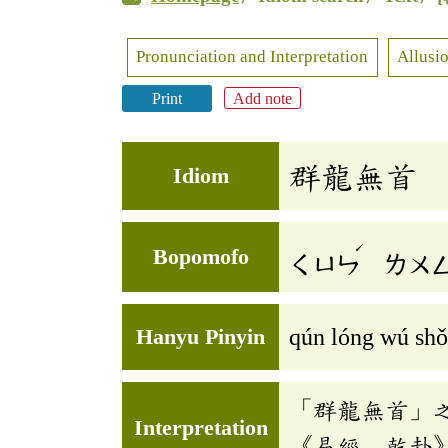
Pronunciation and Interpretation
Allusio
Print
Add note
群龍無首
Idiom
ˊ
Bopomofo
ㄑㄩㄣ
ㄌㄨ
Hanyu Pinyin
qún lóng wú sh
「群龍無首」
Interpretation
《易經．乾卦