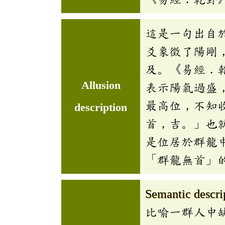
這是一句出自
爻象徵了陽剛
及。《易經．
Allusion
表示陽氣過盛
最高位，不知
description
首，吉。」也
是位居於群龍
「群龍無首」
Semantic descri
比喻一群人中