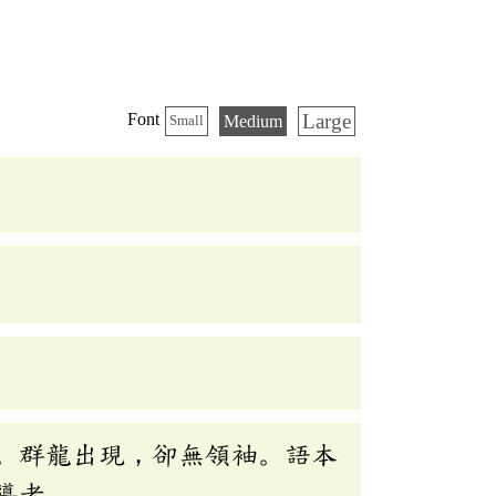
Large
Font
Medium
Small
。群龍出現，卻無領袖。語本
導者。