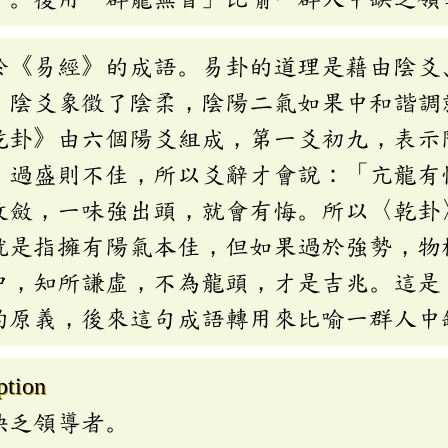
於《易經》的成語。易卦的道理是藉由陰爻
，陰爻象徵了陰柔，陰陽二氣如果中和諧調
乾卦》由六個陽爻組成，第一爻初九，表示
，過盛則不佳，所以爻辭才會說：「亢龍有
收斂，一味強出頭，就會有悔。所以〈乾卦
就是指擁有陽氣本佳，但如果過於強勢，物
中，知所謙虛，不為龍頭，才是吉兆。這是
的原義，後來這句成語轉用來比喻一群人中
ption
缺乏領導者。