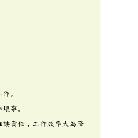
工作。
非壞事。
推諉責任，工作效率大為降