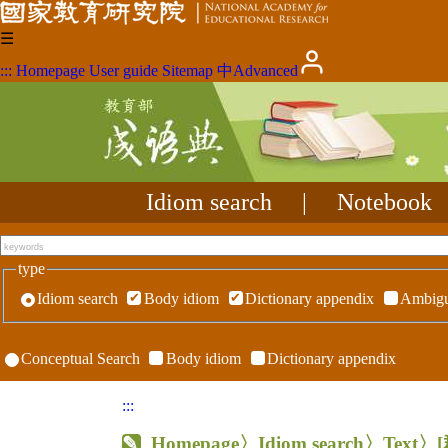
☰
:::
Homepage
User guide
Sitemap
中
Advanced
Idiom search
|
Notebook
type
Idiom search
Body idiom
Dictionary appendix
Ambigu
Conceptual Search
Body idiom
Dictionary appendix
:::
Homepage
〉Idiom search〉Text〉