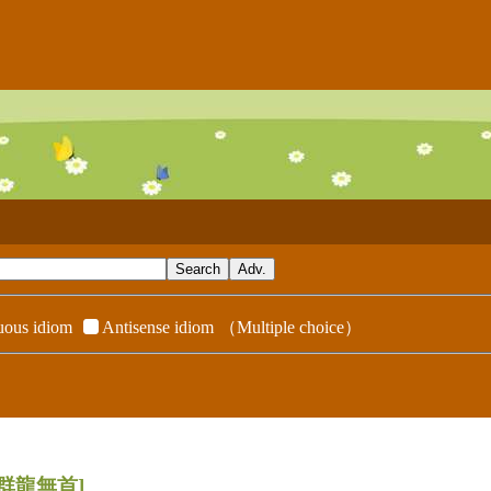
ous idiom
Antisense idiom
（Multiple choice）
[群龍無首]