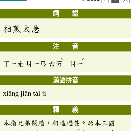
詞 語
相煎太急
注 音
ˋ
ˊ
ㄒㄧㄤ
ㄐㄧㄢ
ㄊㄞ
ㄐㄧ
漢語拼音
xiāng jiān tài jí
釋 義
本指兄弟鬩牆，相逼過甚。語本三國