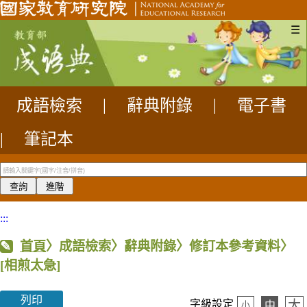
☰
成語檢索
|
辭典附錄
|
電子書
|
筆記本
:::
首頁
〉成語檢索〉辭典附錄〉修訂本參考資料〉
[相煎太急]
列印
大
字級設定
中
小