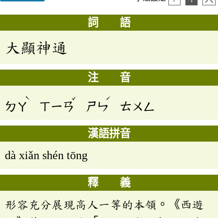
詞 語
大顯神通
注 音
ˋ
ˇ
ˊ
ㄉㄚ
ㄒㄧㄢ
ㄕㄣ
ㄊㄨㄥ
漢語拼音
dà xiǎn shén tōng
釋 義
形容充分展現高人一等的本領。《西遊