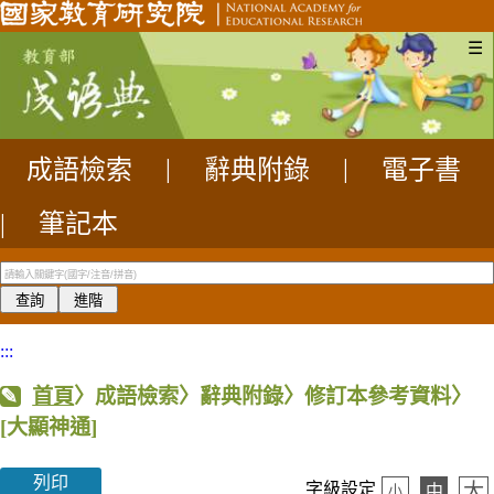
☰
成語檢索
|
辭典附錄
|
電子書
|
筆記本
:::
首頁
〉成語檢索〉辭典附錄〉修訂本參考資料〉
[大顯神通]
列印
大
字級設定
中
小