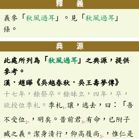
釋 義
義參「
秋風過耳
」。見「
秋風過耳
」
條。
典 源
此處所列為「
秋風過耳
」之典源，提供
參考。
漢．趙曄《吳越春秋．吳王壽夢傳》
十七年，餘祭卒。餘昧立，四年，卒，
欲授位季札。
季札
讓，逃去，曰：「吾
1>
不受位
，明矣。昔前君
有命，已附子
2>
3>
臧之義。潔身清行，仰高履尚
，惟仁是
5>