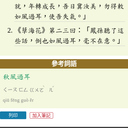
就，年轉成長，吾日冀汝美，勿得敕
如風過耳，使吾失氣。」
《孽海花》第二三回：「鳳孫聽了這
些話，倒也如風過耳，毫不在意。」
參考詞語
秋風過耳
ˋ
ˇ
ㄑㄧㄡ
ㄈㄥ
ㄍㄨㄛ
ㄦ
qiū fēng guò ěr
列印
加入筆記