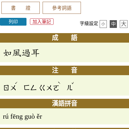
書 證
參考詞語
列印
加入筆記
大
字級設定
中
小
成 語
如風過耳
注 音
ˊ
ˋ
ˇ
ㄖㄨ
ㄈㄥ
ㄍㄨㄛ
ㄦ
漢語拼音
rú fēng guò ěr