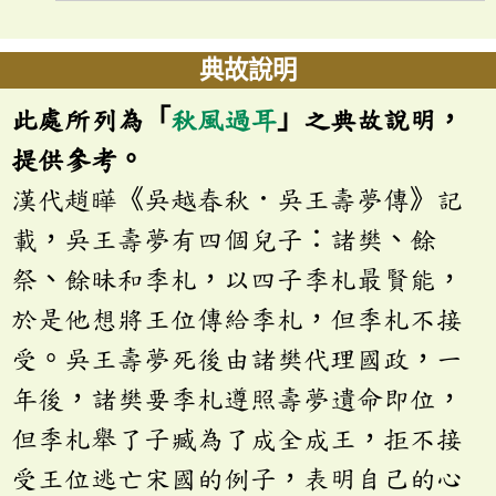
典故說明
此處所列為「
秋風過耳
」之典故說明，
提供參考。
漢代趙曄《吳越春秋．吳王壽夢傳》記
載，吳王壽夢有四個兒子：諸樊、餘
祭、餘昧和季札，以四子季札最賢能，
於是他想將王位傳給季札，但季札不接
受。吳王壽夢死後由諸樊代理國政，一
年後，諸樊要季札遵照壽夢遺命即位，
但季札舉了子臧為了成全成王，拒不接
受王位逃亡宋國的例子，表明自己的心