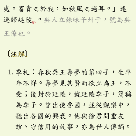
處。富貴之於我，如秋風之過耳。」遂
逃歸延陵
。
吳人立餘昧子州于，號為吳
6>
王僚也。
〔注解〕
季札：春秋吳王壽夢的第四子，生卒
年不詳。壽夢見其賢而欲立為王，不
受；後封於延陵，號延陵季子，簡稱
為季子。曾出使魯國，並從觀樂中，
聽出各國的興衰。他與徐君間重友
誼、守信用的故事，亦為世人傳誦。