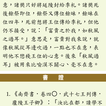
意，諸樊只好將延陵封給季札。諸樊死
後餘祭即位，餘祭又傳位餘昧，餘昧在
位四年，死前想將王位傳給季札，但他
仍不接受，說：「富貴之於我，如秋風
之過耳。」意思是，富貴對我來說，就
像秋風從耳邊吹過，一點也不在意，表
明他不戀棧王位的心意。後來「秋風過
耳」被用來比喻漠不關心、毫不在意。
書 證
《南齊書．卷四〇．武十七王列傳．
廬陵王子卿》：「汝比在都，讀學不