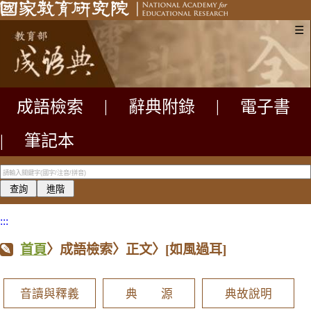
☰
成語檢索
|
辭典附錄
|
電子書
|
筆記本
:::
首頁
〉成語檢索〉正文〉
[如風過耳]
音讀與釋義
典 源
典故說明