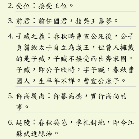
受位：接受王位。
前君：前任國君，指吳王壽夢。
子臧之義：春秋時曹宣公死後，公子
負芻殺太子自立為成王，但曹人擁戴
的是子臧，子臧不接受而出奔宋國。
子臧，即公子欣時，字子臧，春秋曹
國人，生卒年不詳。曹宣公庶子。
仰高履尚：仰幕高德，實行高尚的
事。
延陵：春秋吳邑，季札封地，即今江
蘇武進縣治。