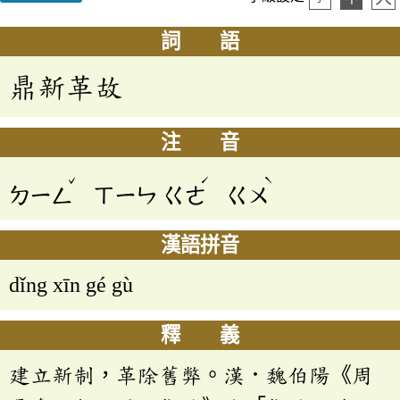
詞 語
鼎新革故
注 音
ˇ
ˊ
ˋ
ㄉㄧㄥ
ㄒㄧㄣ
ㄍㄜ
ㄍㄨ
漢語拼音
dǐng xīn gé gù
釋 義
建立新制，革除舊弊。漢．魏伯陽《周