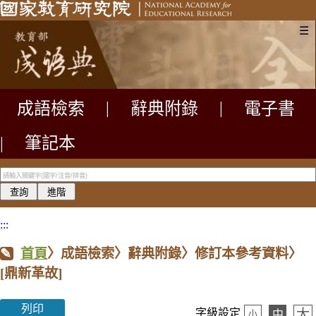
☰
成語檢索
|
辭典附錄
|
電子書
|
筆記本
:::
首頁
〉成語檢索〉辭典附錄〉修訂本參考資料〉
[鼎新革故]
列印
大
字級設定
中
小