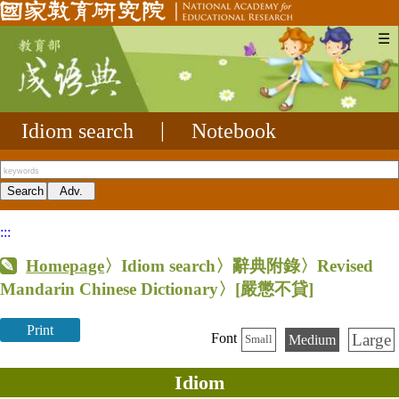
☰
Idiom search
|
Notebook
:::
Homepage
〉Idiom search〉辭典附錄〉Revised
Mandarin Chinese Dictionary〉
[嚴懲不貸]
Print
Large
Font
Medium
Small
Idiom