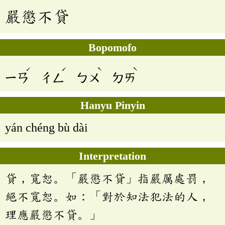
嚴懲不貸
Bopomofo
ˊ
ˊ
ˋ
ˋ
ㄧㄢ
ㄔㄥ
ㄅㄨ
ㄉㄞ
Hanyu Pinyin
yán chéng bù dài
Interpretation
貸，寬恕。「嚴懲不貸」指嚴厲處罰，
絕不寬恕。如：「對於知法犯法的人，
理應嚴懲不貸。」