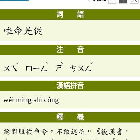
詞 語
唯命是從
注 音
ˊ
ˋ
ˋ
ˊ
ㄨㄟ
ㄇㄧㄥ
ㄕ
ㄘㄨㄥ
漢語拼音
wéi mìng shì cóng
釋 義
絕對服從命令，不敢違抗。《後漢書．