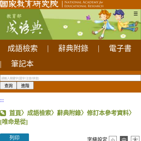
☰
成語檢索
|
辭典附錄
|
電子書
|
筆記本
:::
首頁
〉成語檢索〉辭典附錄〉修訂本參考資料〉
[唯命是從]
列印
大
字級設定
中
小