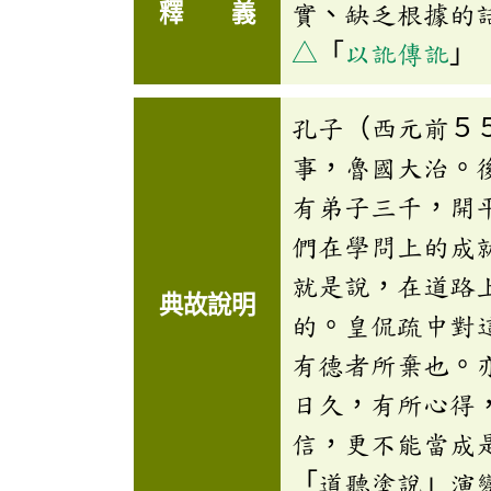
釋 義
實、缺乏根據的
△
「
以訛傳訛
」
孔子（西元前５
事，魯國大治。
有弟子三千，開
們在學問上的成
就是說，在道路
典故說明
的。皇侃疏中對
有德者所棄也。
日久，有所心得
信，更不能當成
「道聽塗說」演