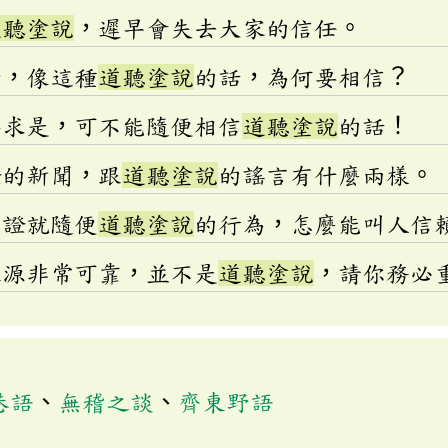
道聽塗說
，遲早會失去大家的信任。
者，像這種
道聽塗說
的話，為何要相信？
事求是，可不能隨便相信
道聽塗說
的話！
證的新聞，跟
道聽塗說
的謠言有什麼兩樣。
查證就隨便
道聽塗說
的行為，怎麼能叫人信
來源非常可靠，並不是
道聽塗說
，請你務必
巷語
、
無稽之談
、
齊東野語