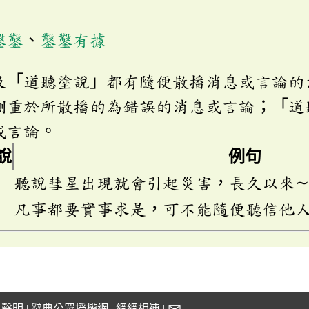
鑿鑿
、
鑿鑿有據
及「道聽塗說」都有隨便散播消息或言論的
側重於所散播的為錯誤的消息或言論；「道
或言論。
說
例句
聽說彗星出現就會引起災害，長久以來
凡事都要實事求是，可不能隨便聽信他
私聲明
|
辭典公眾授權網
|
網網相連
|