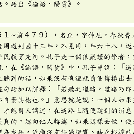
話。語出《論語．陽貨》。
５１∼前４７９），名丘，字仲尼，春秋魯
後周遊列國十三年，不見用，年六十八，返
平民教育先河。孔子是一個很嚴謹的學者，
就，在《論語．陽貨》中，孔子曾說：「道
上聽到的話，如果沒有查證就隨便傳揚出去
這句話加以解釋：「若聽之道路，道路乃即
亦自棄其德也。」意思就是說，一個人如果
，才能對人講述，在道路上隨便聽到的消息
是真的，逕向他人轉述，如果這樣去做，便
變為成語，泛指沒有經過證實、缺乏根據的