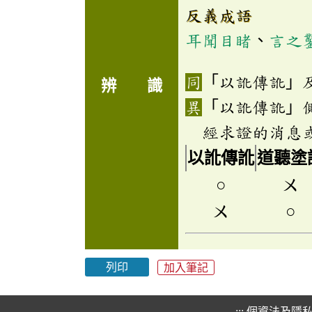
反義成語
耳聞目睹
、
言之
「以訛傳訛」
辨 識
「以訛傳訛」
經求證的消息
以訛傳訛
道聽塗
○
ㄨ
ㄨ
○
列印
加入筆記
:::
個資法及隱