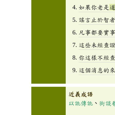
如果你老是
謠言止於智
凡事都要實
這些未經查
你這樣不經
這個消息的
近義成語
以訛傳訛
、
街談