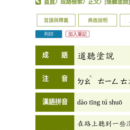
首頁
〉成語檢索〉正文〉
[道聽塗說
音讀與釋義
典故說明
列印
加入筆記
道聽塗說
成 語
ˋ
注 音
ㄉㄠ
ㄊㄧㄥ
ㄊ
漢語拼音
dào tīng tú shuō
在路上聽到一些