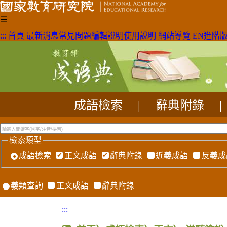
☰
:::
首頁
最新消息
常見問題
編輯說明
使用說明
網站導覽
EN
進階
成語檢索
|
辭典附錄
|
檢索類型
成語檢索
正文成語
辭典附錄
近義成語
反義成
義類查詢
正文成語
辭典附錄
:::