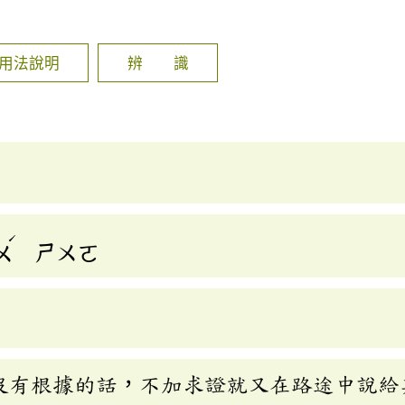
]
用法說明
辨 識
ˊ
ㄨ
ㄕㄨㄛ
沒有根據的話，不加求證就又在路途中說給