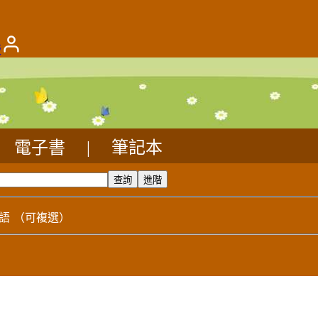
版
電子書
|
筆記本
語
（可複選）