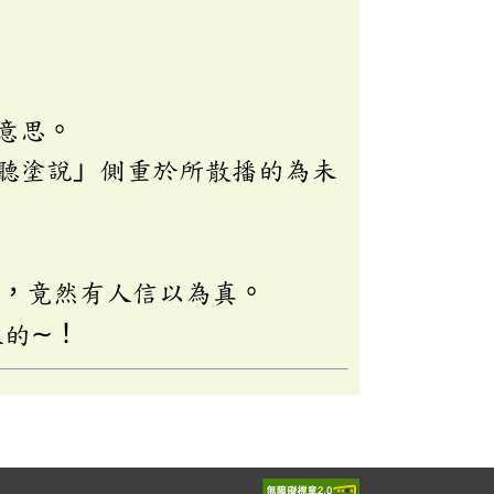
意思。
聽塗說」側重於所散播的為未
∼，竟然有人信以為真。
人的∼！