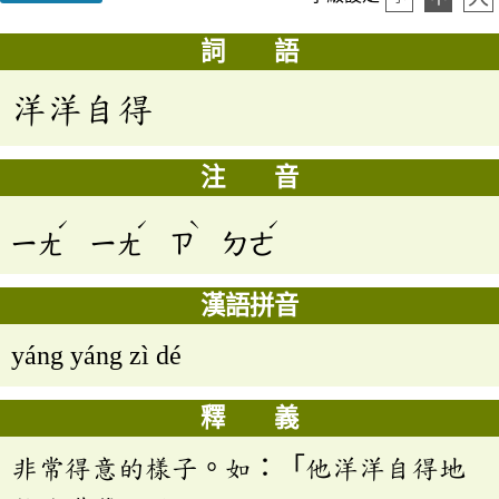
詞 語
洋洋自得
注 音
ˊ
ˊ
ˋ
ˊ
ㄧㄤ
ㄧㄤ
ㄗ
ㄉㄜ
漢語拼音
yáng yáng zì dé
釋 義
非常得意的樣子。如：「他洋洋自得地