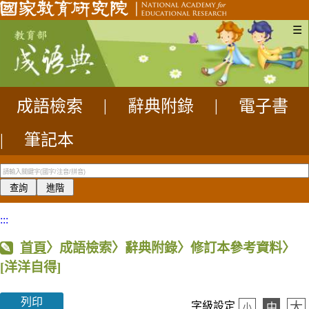
☰
成語檢索
|
辭典附錄
|
電子書
|
筆記本
:::
首頁
〉成語檢索〉辭典附錄〉修訂本參考資料〉
[洋洋自得]
列印
大
字級設定
中
小