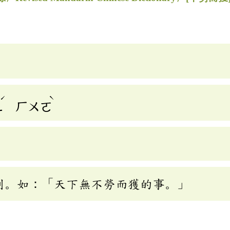
ˊ
ˋ
ㄦ
ㄏㄨㄛ
到。如：「天下無不勞而獲的事。」