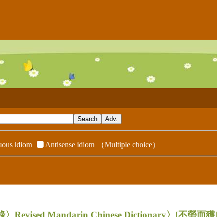
ous idiom
Antisense idiom
（Multiple choice）
evised Mandarin Chinese Dictionary〉
[不勞而獲