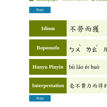
Print
不勞而獲
Idiom
ˋ
ˊ
Bopomofo
ㄅㄨ
ㄌㄠ
Hanyu Pinyin
bù láo ér huò
Interpretation
毫不費力而得
Print