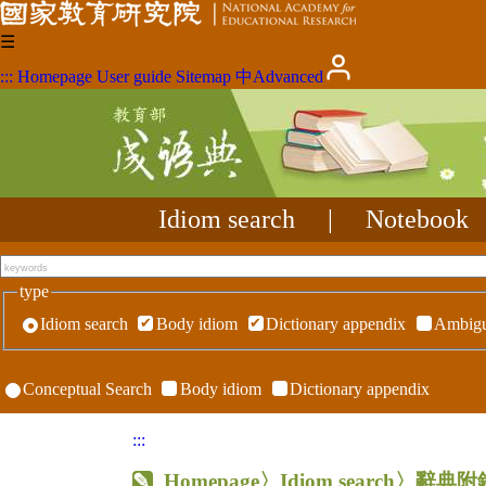
☰
:::
Homepage
User guide
Sitemap
中
Advanced
Idiom search
|
Notebook
type
Idiom search
Body idiom
Dictionary appendix
Ambigu
Conceptual Search
Body idiom
Dictionary appendix
:::
Homepage
〉Idiom search〉辭典附錄〉R