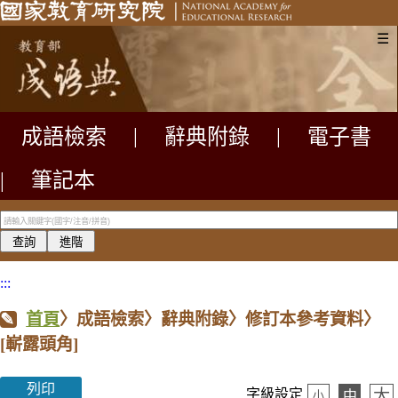
☰
成語檢索
|
辭典附錄
|
電子書
|
筆記本
:::
首頁
〉成語檢索〉辭典附錄〉修訂本參考資料〉
[嶄露頭角]
列印
大
字級設定
中
小