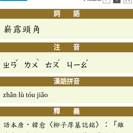
詞 語
嶄露頭角
注 音
ˇ
ˋ
ˊ
ˇ
ㄓㄢ
ㄌㄨ
ㄊㄡ
ㄐㄧㄠ
漢語拼音
zhǎn lù tóu jiǎo
釋 義
語本唐．韓愈〈柳子厚墓誌銘〉：「雖