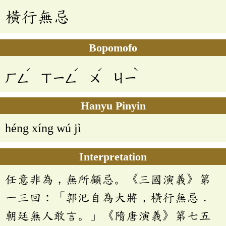
橫行無忌
Bopomofo
ˊ
ˊ
ˊ
ˋ
ㄏㄥ
ㄒㄧㄥ
ㄨ
ㄐㄧ
Hanyu Pinyin
héng xíng wú jì
Interpretation
任意非為，無所顧忌。《三國演義》第
一三回：「郭汜自為大將，橫行無忌．
朝廷無人敢言。」《隋唐演義》第七五