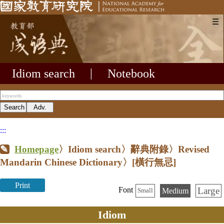
☰
Idiom search
|
Notebook
:::
Homepage
〉Idiom search〉辭典附錄〉Revised
Mandarin Chinese Dictionary〉
[橫行無忌]
Print
Large
Font
Medium
Small
Idiom