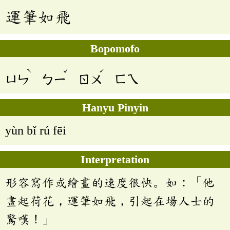
運筆如飛
Bopomofo
ˋ
ˇ
ˊ
ㄩㄣ
ㄅㄧ
ㄖㄨ
ㄈㄟ
Hanyu Pinyin
yùn bǐ rú fēi
Interpretation
形容寫作或繪畫的速度很快。如：「他
畫起荷花，運筆如飛，引起在場人士的
驚嘆！」