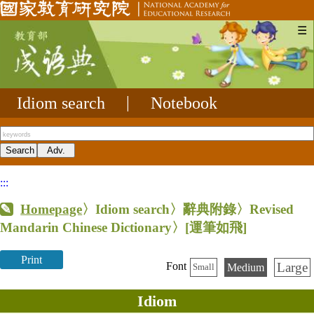
☰
Idiom search
|
Notebook
:::
Homepage
〉Idiom search〉辭典附錄〉Revised
Mandarin Chinese Dictionary〉
[運筆如飛]
Print
Large
Font
Medium
Small
Idiom