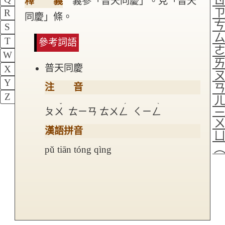
釋 義
義參「普天同慶」。見「普天
R
同慶」條。
S
T
參考詞語
W
普天同慶
X
Y
注 音
Z
ˇ
ˊ
ˋ
ㄆㄨ
ㄊㄧㄢ
ㄊㄨㄥ
ㄑㄧㄥ
漢語拼音
pǔ tiān tóng qìng