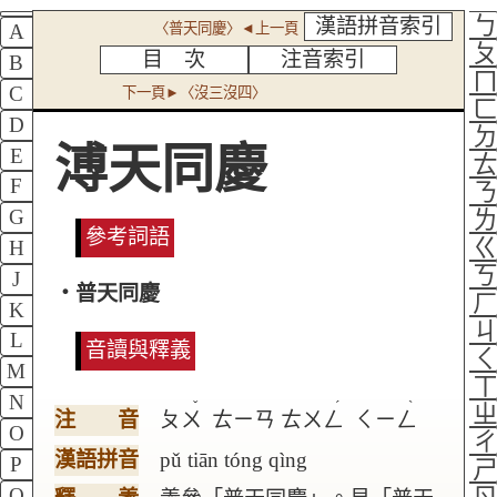
漢語拼音索引
〈普天同慶〉◄上一頁
A
目 次
注音索引
B
C
下一頁►〈沒三沒四〉
D
溥天同慶
E
F
G
參考詞語
H
J
‧普天同慶
K
L
音讀與釋義
M
N
ˇ
ˊ
ˋ
注 音
ㄆㄨ
ㄊㄧㄢ
ㄊㄨㄥ
ㄑㄧㄥ
O
漢語拼音
pǔ tiān tóng qìng
P
Q