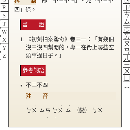
釋 義
即「不三不四」。見「不三不
R
四」條。
S
T
書 證
W
《初刻拍案驚奇》卷三一：「有幾個
X
沒三沒四幫閒的，專一在街上尋些空
Y
頭事過日子。」
Z
參考詞語
不三不四
注 音
ˋ
ˋ
ˋ
ˋ
ㄅㄨ
ㄙㄢ
ㄅㄨ
ㄙ
（變） ㄅㄨ
ˊ
ˋ
ㄙㄢ
ㄅㄨ
ㄙ