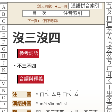
漢語拼音索引
〈溥天同慶〉◄上一頁
A
目 次
注音索引
B
C
下一頁►〈目不轉瞬〉
D
沒三沒四
E
F
G
參考詞語
H
J
‧不三不四
K
L
音讀與釋義
M
N
ˊ
ˊ
ˋ
注 音
* ㄇㄟ
ㄙㄢ ㄇㄟ
ㄙ
O
漢語拼音
* méi sān méi sì
P
Q