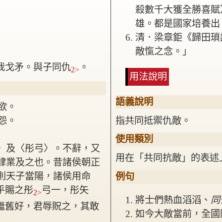
殺數千大獲全勝喜賦
雄。都是國家培養出
清．梁章鉅《歸田瑣
敵愾之念。」
我戈矛。與子同仇
。
2>
用法說明
語義說明
欲。
怨。
指共同抵禦仇敵。
使用類別
〉及〈彤弓〉。不辭，又
用在「共同抗敵」的表述
肄業及之也。昔諸侯朝正
則天子當陽，諸侯用命
例句
乎賜之彤
弓一，彤矢
2>
將士們熱血滔滔、
同
繼舊好，君辱貺之，其敢
如今大敵當前，全國