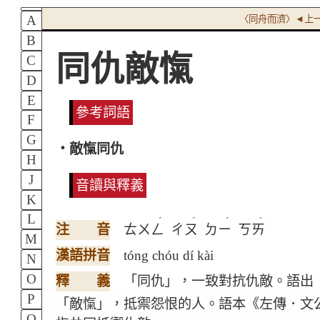
A
〈同舟而濟〉◄上
B
同仇敵愾
C
D
E
參考詞語
F
G
‧敵愾同仇
H
J
音讀與釋義
K
L
ˊ
ˊ
ˊ
ˋ
注 音
ㄊㄨㄥ
ㄔㄡ
ㄉㄧ
ㄎㄞ
M
漢語拼音
tóng chóu dí kài
N
O
釋 義
「同仇」，一致對抗仇敵。語出
P
「敵愾」，抵禦怨恨的人。語本《左傳．文
Q