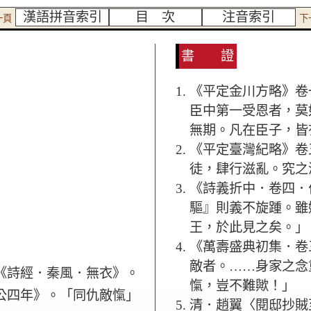
漢語拼音索引
目 次
注音索引
一頁
下
書 證
《平定金川方略》卷
臣中第一受恩者，莫
無期。凡在臣子，皆
《平定臺灣紀略》卷
徒，肆行滋亂。究之
《詩義折中．卷四．
驅』則義不旋踵。雖
王，於此見之矣。」
《萬壽盛典初集．卷
敵者。……身家之念
《詩經．秦風．無衣》。
愾，豈不難歟！」
公四年》。「同仇敵愾」
清．趙翼〈閱邸抄賊