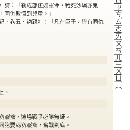
〉詩：「勒成部伍如軍令，戰死沙場亦鬼
ㄗ
，同仇敵愾到兒童。」
ㄘ
ㄙ
記．卷五．訥親》：「凡在臣子，皆有同仇
ㄜ
ㄞ
ㄡ
ㄢ
ㄦ
ㄧ
ㄨ
ㄩ
（
上。
仇敵愾
，這場戰爭必勝無疑。
同胞要
同仇敵愾
，奮戰到底。