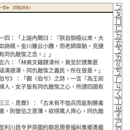
ㄅ
一頁►〈同船濟水〉
ㄆ
ㄇ
ㄈ
ㄉ
一四：「上諭內閣曰：『朕自御極以來，大
ㄊ
如訥親。金川雖云小醜，而老師糜餉，克捷
ㄋ
有同仇敵愾之念。』」
ㄌ
五六：「林爽文籍隸漳州，竟至於誘集匪
ㄍ
涵濡德澤、同仇敵愾之義民，所在皆是。」
ㄎ
ㄏ
伯兮》：「觀〈伯兮〉之詩，一言『為王前
ㄐ
婦人、女子皆有同仇敵愾之心，所謂四國有
ㄑ
ㄒ
三三．恩賚》：「古未有不恤兵而能制勝禽
ㄓ
重，則營伍之恩薄，欲得萬人齊心，同仇敵
ㄔ
ㄕ
至利川邑令尹英圖約鄰邑周景福糾集鄉勇截
ㄖ