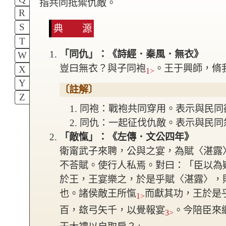
指共同抵禦仇敵。
R
S
典 源
T
「同仇」：《詩經．秦風．無衣》
W
豈曰無衣？與子同袍
。王于興師，脩
X
1>
Y
〔註解〕
Z
同袍：戰袍共同穿用。表示與民同
同仇：一起征伐仇敵。表示與民同
「敵愾」：《左傳．文公四年》
衛甯武子來聘，公與之宴，為賦〈湛露
不荅賦。使行人私焉。對曰：「臣以為
於王，王宴樂之，於是乎賦〈湛露〉，
也。
諸侯敵王所愾
而獻其功，王於是
1>
百，玈弓矢千，以覺報宴
。今陪臣來
3>