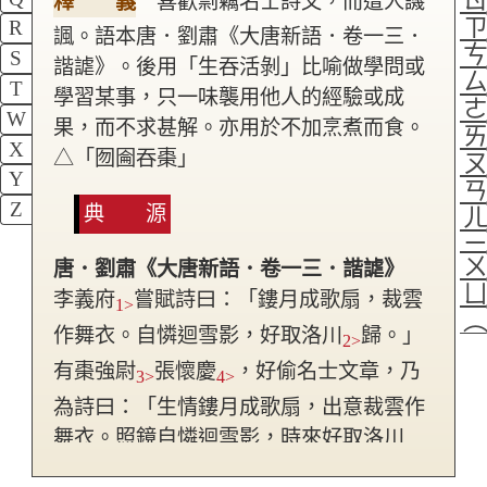
釋 義
喜歡剽竊名士詩文，而遭人譏
R
諷。語本唐．劉肅《大唐新語．卷一三．
S
諧謔》。後用「生吞活剝」比喻做學問或
T
學習某事，只一味襲用他人的經驗或成
W
果，而不求甚解。亦用於不加烹煮而食。
X
△「囫圇吞棗」
Y
Z
典 源
唐．劉肅《大唐新語．卷一三．諧謔》
李義府
嘗賦詩曰：「鏤月成歌扇，裁雲
1>
作舞衣。自憐迴雪影，好取洛川
歸。」
2>
有棗強尉
張懷慶
，好偷名士文章，乃
3>
4>
為詩曰：「生情鏤月成歌扇，出意裁雲作
舞衣。照鏡自憐迴雪影，時來好取洛川
歸。」人謂之諺曰：「活剝王昌齡
，生
5>