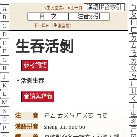
漢語拼音索引
〈生民塗炭〉◄上一頁
A
目 次
注音索引
B
C
下一頁►〈生靈塗地〉
D
生吞活剝
E
F
G
參考詞語
H
J
‧活剝生吞
K
L
音讀與釋義
M
N
ˊ
注 音
ㄕㄥ
ㄊㄨㄣ
ㄏㄨㄛ
ㄅㄛ
O
漢語拼音
shēng tūn huó bō
P
Q