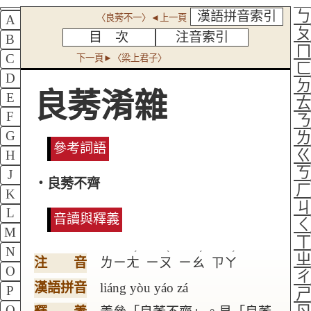
漢語拼音索引
〈良莠不一〉◄上一頁
A
目 次
注音索引
B
C
下一頁►〈梁上君子〉
D
良莠淆雜
E
F
G
參考詞語
H
J
‧良莠不齊
K
L
音讀與釋義
M
N
ˊ
ˋ
ˊ
ˊ
注 音
ㄌㄧㄤ
ㄧㄡ
ㄧㄠ
ㄗㄚ
O
漢語拼音
liáng yòu yáo zá
P
Q