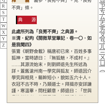
釋 義
義參「良莠不齊」。見「良莠
R
不齊」條。
S
T
典 源
W
此處所列為「良莠不齊」之典源。
X
※清．紀昀《閱微草堂筆記．卷一〇．如
Y
是我聞四》
Z
張鷟《朝野僉載》稱唐初已來，百姓多事
狐神，當時諺曰：『無狐魅，不成村。』
……其源流始末，則劉師退先生所述為
詳。蓋舊滄州南一學究與狐友，師退因介
學究與相見，軀幹短小，貌如五六十人。
衣冠不古不時，乃類道士。拜揖亦安詳謙
謹，寒溫畢，問枉顧意，師退曰：「世與
貴族相接者，傳聞異詞，其間頗有所未
明。聞君豁達，不自諱，故請袪所惑。
狐