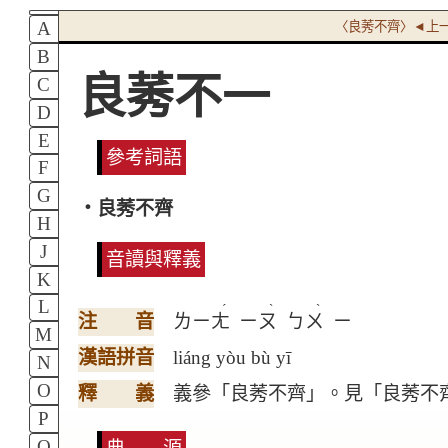
A
〈良莠不齊〉◄上
B
良莠不一
C
D
E
參考詞語
F
G
‧良莠不齊
H
J
音讀與釋義
K
L
ˊ
ˋ
ˋ
注 音
ㄌㄧㄤ
ㄧㄡ
ㄅㄨ
ㄧ
M
漢語拼音
liáng yòu bù yī
N
O
釋 義
義參「良莠不齊」。見「良莠不
P
Q