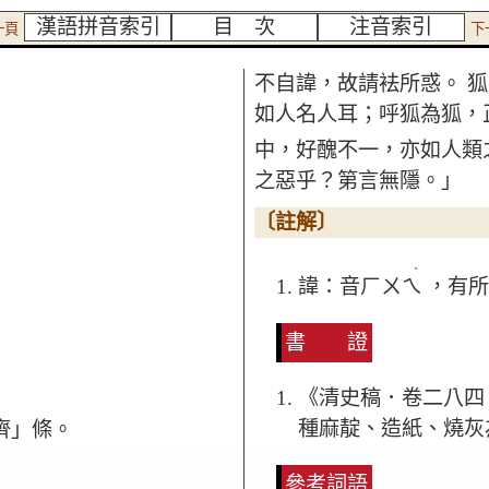
漢語拼音索引
目 次
注音索引
一頁
下
不自諱，故請袪所惑。
狐
如人名人耳；呼狐為狐，
中，好醜不一，亦如人類
之惡乎？第言無隱。」
〔註解〕
ˋ
諱：音ㄏㄨㄟ
，有
書 證
《清史稿．卷二八四
種麻靛、造紙、燒灰
齊」條。
參考詞語