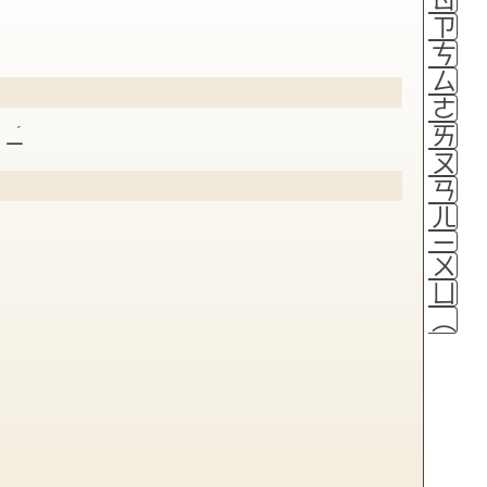
ㄗ
ㄘ
ㄙ
ㄜ
ㄞ
ˊ
ㄑㄧ
ㄡ
ㄢ
ㄦ
ㄧ
ㄨ
ㄩ
（