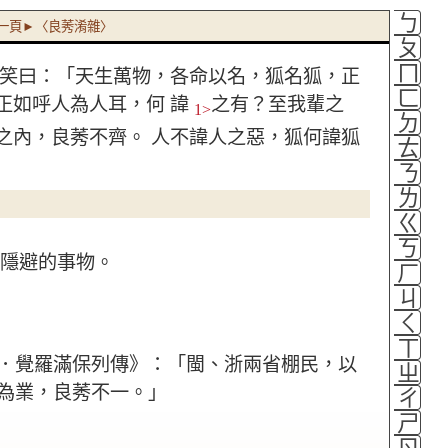
ㄅ
一頁►〈良莠淆雜〉
ㄆ
ㄇ
笑曰：「天生萬物，各命以名，狐名狐，正
ㄈ
正如呼人為人耳，何 諱
之有？至我輩之
1>
ㄉ
之內，良莠不齊。
人不諱人之惡，狐何諱狐
ㄊ
ㄋ
ㄌ
ㄍ
ㄎ
所隱避的事物。
ㄏ
ㄐ
ㄑ
ㄒ
．覺羅滿保列傳》：「閩、浙兩省棚民，以
ㄓ
為業，良莠不一。」
ㄔ
ㄕ
ㄖ