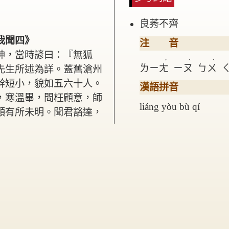
良莠不齊
我聞四》
注 音
神，當時諺曰：『無狐
ˊ
ˋ
ˋ
ㄌㄧㄤ
ㄧㄡ
ㄅㄨ
先生所述為詳。蓋舊滄州
幹短小，貌如五六十人。
漢語拼音
，寒溫畢，問枉顧意，師
liáng yòu bù qí
頗有所未明。聞君豁達，