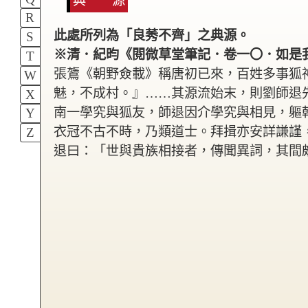
典 源
R
此處所列為「良莠不齊」之典源。
S
※清．紀昀《閱微草堂筆記．卷一〇．如是
T
張鷟《朝野僉載》稱唐初已來，百姓多事狐
W
魅，不成村。』……其源流始末，則劉師退
X
南一學究與狐友，師退因介學究與相見，軀
Y
衣冠不古不時，乃類道士。拜揖亦安詳謙謹
Z
退曰：「世與貴族相接者，傳聞異詞，其間