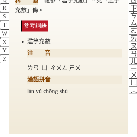
釋 義
義參「濫竽充數」。見「濫竽
R
充數」條。
S
T
參考詞語
W
濫竽充數
X
Y
注 音
Z
ˋ
ˊ
ˋ
ㄌㄢ
ㄩ
ㄔㄨㄥ
ㄕㄨ
漢語拼音
làn yú chōng shù