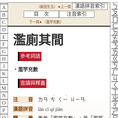
漢語拼音索引
〈藍田生玉〉◄上一頁
A
目 次
注音索引
B
C
下一頁►〈濫竽充數〉
D
濫廁其間
E
F
G
參考詞語
H
J
‧濫竽充數
K
L
音讀與釋義
M
N
ˋ
ˋ
ˊ
注 音
ㄌㄢ
ㄘ
ㄑㄧ
ㄐㄧㄢ
O
漢語拼音
làn cì qí jiān
P
Q