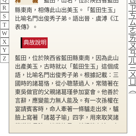
釋 義
藍田，山名，位於陝西省藍田
R
縣東南，相傳此山出美玉。「藍田生玉」
S
比喻名門出俊秀子弟。語出晉．虞溥《江
T
表傳》。
W
X
典故說明
Y
藍田，位於陝西省藍田縣東南，因為此山
Z
出產美玉，古時就以「藍田生玉」這個成
語，比喻名門出俊秀子弟。根據記載：三
國時的諸葛恪，從小聰慧過人，常隨著在
東吳做官的父親諸葛瑾參加宴會。他善於
言辭，應變能力無人能及。有一次孫權在
宴請賓客時，命人牽著一條驢走出來，驢
臉上寫著「諸葛子瑜」四字，用來取笑諸
葛瑾的長臉。諸葛恪見了就提筆在這四字
下加了「之驢」二字，全場賓客無不讚嘆