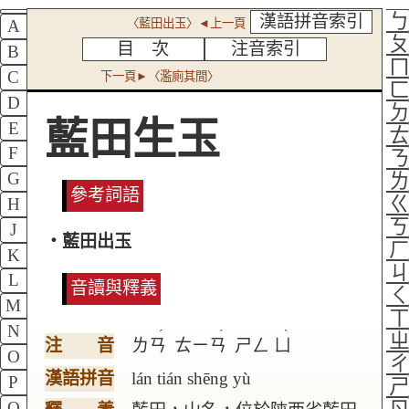
漢語拼音索引
〈藍田出玉〉◄上一頁
A
目 次
注音索引
B
C
下一頁►〈濫廁其間〉
D
藍田生玉
E
F
G
參考詞語
H
J
‧藍田出玉
K
L
音讀與釋義
M
N
ˊ
ˊ
ˋ
注 音
ㄌㄢ
ㄊㄧㄢ
ㄕㄥ
ㄩ
O
漢語拼音
lán tián shēng yù
P
Q