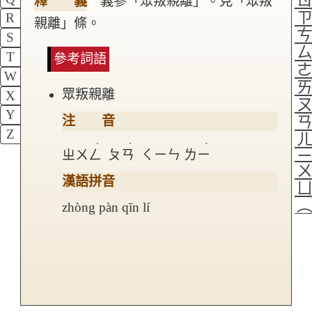
釋 義
義參「眾叛親離」。見「眾叛
R
親離」條。
S
T
參考詞語
W
眾叛親離
X
Y
注 音
Z
ˋ
ˋ
ˊ
ㄓㄨㄥ
ㄆㄢ
ㄑㄧㄣ
ㄌㄧ
漢語拼音
zhòng pàn qīn lí