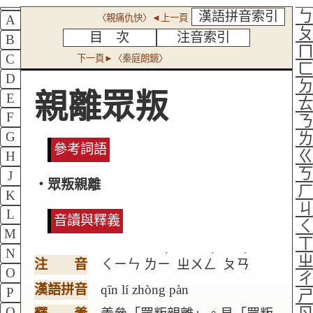
漢語拼音索引
〈親痛仇快〉◄上一頁
A
目 次
注音索引
B
C
下一頁►〈秦庭朗鏡〉
D
親離眾叛
E
F
G
參考詞語
H
J
‧眾叛親離
K
L
音讀與釋義
M
N
ˊ
ˋ
ˋ
注 音
ㄑㄧㄣ
ㄌㄧ
ㄓㄨㄥ
ㄆㄢ
O
漢語拼音
qīn lí zhòng pàn
P
Q