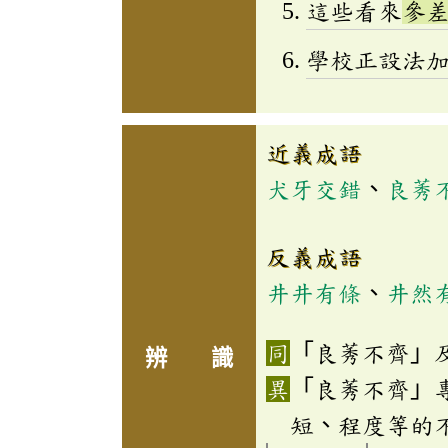
這些看來
參
學校正設法
近義成語
犬牙交錯
、
良莠
反義成語
井井有條
、
井然
「良莠不齊」
辨 識
「良莠不齊」
短、程度等的