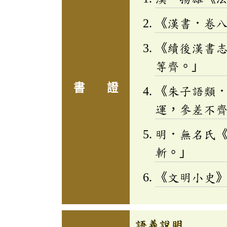
《漢書．卷
《續後漢書
等齊。」
書 證
《朱子語類
運，參差不
明．無名氏
斬。」
《文明小史
語義說明