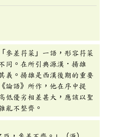
「參差荇菜」一語，形容荇菜
不同。在所引典源漢．揚雄
其義。揚雄是西漢後期的重要
《論語》所作，他在序中提
高低優劣相差甚大，應該以聖
雜亂不整齊。
名臣，參差不齊。」（源）