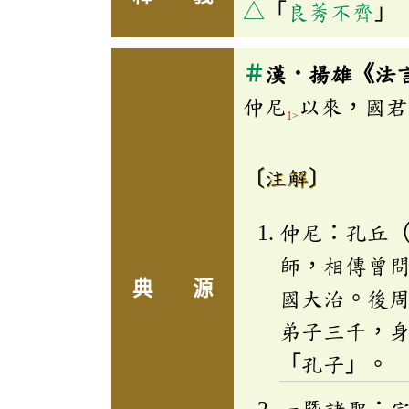
△
「
良莠不齊
」
＃
漢．揚雄《法
仲尼
以來，國君
1>
〔注解〕
仲尼：孔丘
師，相傳曾
典 源
國大治。後
弟子三千，
「孔子」。