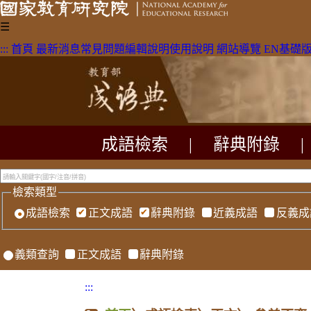
☰
:::
首頁
最新消息
常見問題
編輯說明
使用說明
網站導覽
EN
基礎
成語檢索
|
辭典附錄
|
檢索類型
成語檢索
正文成語
辭典附錄
近義成語
反義成
義類查詢
正文成語
辭典附錄
:::