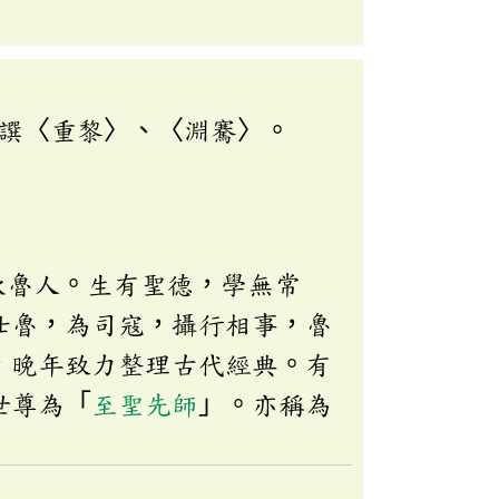
譔〈重黎〉、〈淵騫〉。
秋魯人。生有聖德，學無常
仕魯，為司寇，攝行相事，魯
，晚年致力整理古代經典。有
世尊為「
至聖先師
」。亦稱為