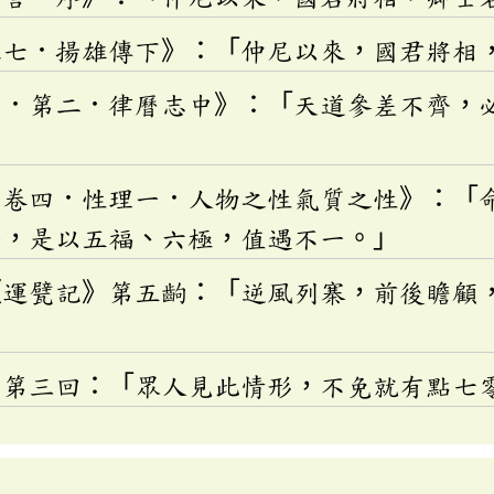
八七．揚雄傳下》：「仲尼以來，國君將相
志．第二．律曆志中》：「天道參差不齊，
．卷四．性理一．人物之性氣質之性》：「
齊，是以五福、六極，值遇不一。」
《運甓記》第五齣：「逆風列寨，前後瞻顧
》第三回：「眾人見此情形，不免就有點七