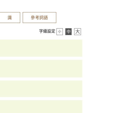
辨 識
參考詞語
大
字級設定
中
小