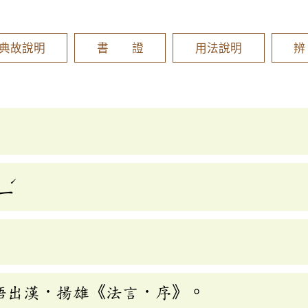
]
典故說明
書 證
用法說明
ˊ
ㄧ
語出漢．揚雄《法言．序》。