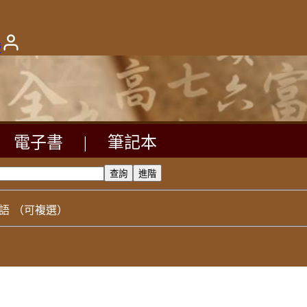
版
電子書
|
筆記本
語
（可複選）