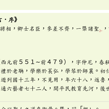
言．序》
將相，卿士名臣，參差不齊，一㮣諸聖
，
2>
（西元前５５１∼前４７９），字仲尼，春
問禮於老聃，學樂於萇弘，學琴於師襄。初
周遊列國十三年，不見用，年六十八，返魯
身通六藝者七十二人，開平民教育先河，後