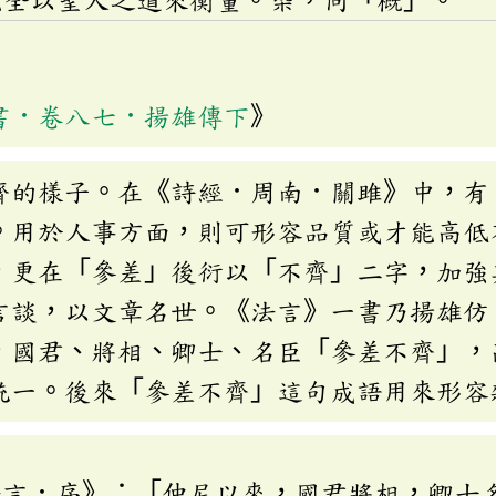
完全以聖人之道來衡量。㮣，同「概」。
書．卷八七．揚雄傳下
》
齊的樣子。在《詩經．周南．關雎》中，有
。用於人事方面，則可形容品質或才能高低
，更在「參差」後衍以「不齊」二字，加強
言談，以文章名世。《法言》一書乃揚雄仿
，國君、將相、卿士、名臣「參差不齊」，
統一。後來「參差不齊」這句成語用來形容
法言．序》：「仲尼以來，國君將相，卿士