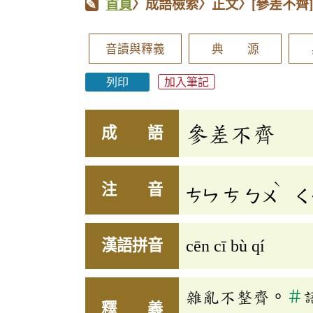
首頁
〉成語檢索〉正文〉
[參差不齊
音讀與釋義
典 源
列印
加入筆記
參差不齊
成 語
ˋ
注 音
ㄘㄣ
ㄘ
ㄅㄨ
ㄑ
漢語拼音
cēn cī bù qí
雜亂不整齊。
＃
釋 義