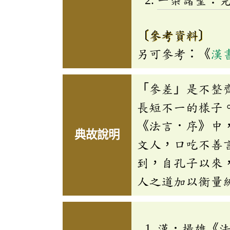
一㮣諸聖：
〔參考資料〕
另可參考：《
漢
「參差」是不整
長短不一的樣子
《法言．序》中
典故說明
文人，口吃不善
到，自孔子以來
人之道加以衡量
漢．揚雄《