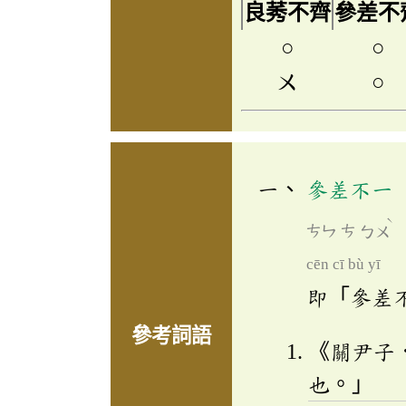
良莠不齊
參差不
○
○
ㄨ
○
參差不一
ˋ
ㄘㄣ
ㄘ
ㄅㄨ
cēn cī bù yī
即「參差
參考詞語
《關尹子
也。」