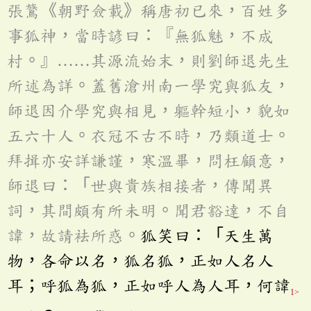
張鷟《朝野僉載》稱唐初已來，百姓多
事狐神，當時諺曰：『無狐魅，不成
村。』……其源流始末，則劉師退先生
所述為詳。蓋舊滄州南一學究與狐友，
師退因介學究與相見，軀幹短小，貌如
五六十人。衣冠不古不時，乃類道士。
拜揖亦安詳謙謹，寒溫畢，問枉顧意，
師退曰：「世與貴族相接者，傳聞異
詞，其間頗有所未明。聞君豁達，不自
諱，故請袪所惑。
狐笑曰：「天生萬
物，各命以名，狐名狐，正如人名人
耳；呼狐為狐，正如呼人為人耳，何諱
1>