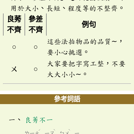
用於大小、長短、程度等的不整齊。
良莠
參差
例句
不齊
不齊
這些法拍物品的品質∼，
○
○
要小心挑選。
大家要把字寫工整，不要
ㄨ
○
大大小小∼。
參考詞語
良莠不一
ˊ
ˋ
ˋ
ㄌㄧㄤ
ㄧㄡ
ㄅㄨ
ㄧ