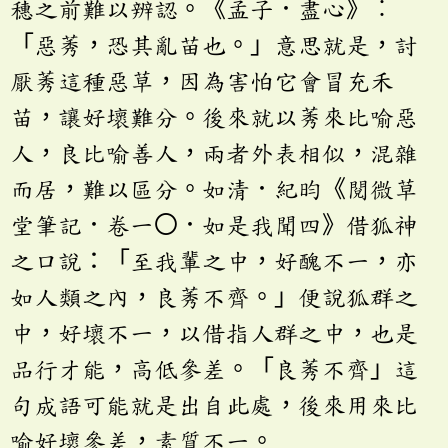
穗之前難以辨認。《孟子．盡心》︰
「惡莠，恐其亂苗也。」意思就是，討
厭莠這種惡草，因為害怕它會冒充禾
苗，讓好壞難分。後來就以莠來比喻惡
人，良比喻善人，兩者外表相似，混雜
而居，難以區分。如清．紀昀《閱微草
堂筆記．卷一〇．如是我聞四》借狐神
之口說：「至我輩之中，好醜不一，亦
如人類之內，良莠不齊。」便說狐群之
中，好壞不一，以借指人群之中，也是
品行才能，高低參差。「良莠不齊」這
句成語可能就是出自此處，後來用來比
喻好壞參差，素質不一。