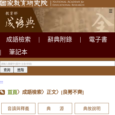
☰
成語檢索
|
辭典附錄
|
電子書
|
筆記本
:::
首頁
〉成語檢索〉正文〉
[良莠不齊]
音讀與釋義
典 源
典故說明