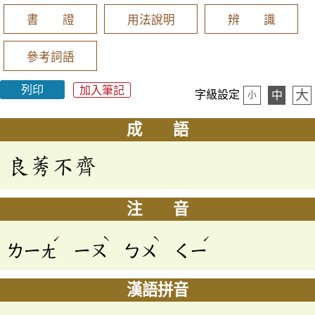
書 證
用法說明
辨 識
參考詞語
列印
加入筆記
大
字級設定
中
小
成 語
良莠不齊
注 音
ˊ
ˋ
ˋ
ˊ
ㄌㄧㄤ
ㄧㄡ
ㄅㄨ
ㄑㄧ
漢語拼音