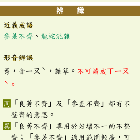
辨 識
近義成語
參差不齊
、
龍蛇混雜
形音辨誤
ˋ
莠，音ㄧㄡ
，雜草。
不可讀成ㄒㄧㄡ
ˋ
。
「良莠不齊」及「參差不齊」都有不
整齊的意思。
「良莠不齊」專用於好壞不一的不整
齊；「參差不齊」適用範圍較廣，可