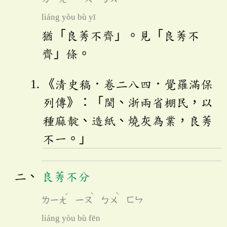
liáng yòu bù yī
猶「良莠不齊」。見「良莠不
齊」條。
《清史稿．卷二八四．覺羅滿保
列傳》：「閩、浙兩省棚民，以
種麻靛、造紙、燒灰為業，良莠
不一。」
良莠不分
ˊ
ˋ
ˋ
ㄌㄧㄤ
ㄧㄡ
ㄅㄨ
ㄈㄣ
liáng yòu bù fēn