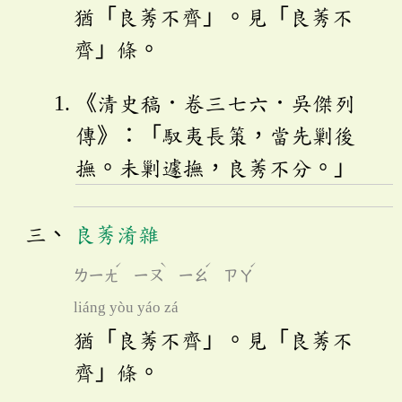
猶「良莠不齊」。見「良莠不
齊」條。
《清史稿．卷三七六．吳傑列
傳》：「馭夷長策，當先剿後
撫。未剿遽撫，良莠不分。」
良莠淆雜
ˊ
ˋ
ˊ
ˊ
ㄌㄧㄤ
ㄧㄡ
ㄧㄠ
ㄗㄚ
liáng yòu yáo zá
猶「良莠不齊」。見「良莠不
齊」條。