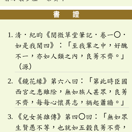
書 證
清．紀昀《閱微草堂筆記．卷一〇．
如是我聞四》：「至我輩之中，好醜
不一，亦如人類之內，良莠不齊。」
（源）
《鏡花緣》第六八回：「第此時臣國
西宮之患雖除，無如族人甚眾，良莠
不齊，每每心懷異志，禍起蕭牆。」
《兒女英雄傳》第四〇回：「無如眾
生賢愚不等，也就如五穀良莠不齊，