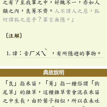
之有？至我輩之中，好醜不一，亦如人
類之內，良莠不齊。
人不諱人之惡，狐
何諱狐之惡乎？第言無隱。」
〔注解〕
ˋ
諱：音
ㄏㄨㄟ
，有所隱避的事物。
典故說明
「良」指禾苗，「莠」指一種俗謂「狗
尾草」的雜草，這種雜草常會混在禾苗
之中生長，由於葉子相似，所以在未吐