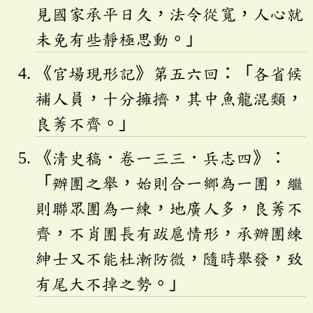
見國家承平日久，法令從寬，人心就
未免有些靜極思動。」
《官場現形記》第五六回：「各省候
補人員，十分擁擠，其中魚龍混類，
良莠不齊。」
《清史稿．卷一三三．兵志四》：
「辦團之舉，始則合一鄉為一團，繼
則聯眾團為一練，地廣人多，良莠不
齊，不肖團長有跋扈情形，承辦團練
紳士又不能杜漸防微，隨時舉發，致
有尾大不掉之勢。」