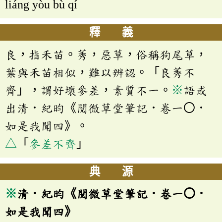
liáng yòu bù qí
釋 義
良，指禾苗。莠，惡草，俗稱狗尾草，
葉與禾苗相似，難以辨認。「良莠不
齊」，謂好壞參差，素質不一。
※
語或
出清．紀昀《閱微草堂筆記．卷一〇．
如是我聞四》。
△
「
參差不齊
」
典 源
※
清．紀昀《閱微草堂筆記．卷一〇．
如是我聞四》