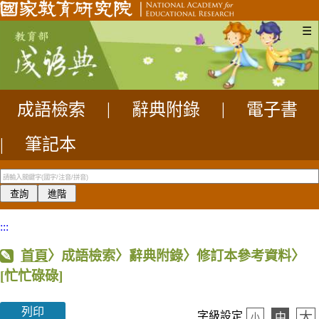
☰
成語檢索
|
辭典附錄
|
電子書
|
筆記本
:::
首頁
〉成語檢索〉辭典附錄〉修訂本參考資料〉
[忙忙碌碌]
列印
大
字級設定
中
小