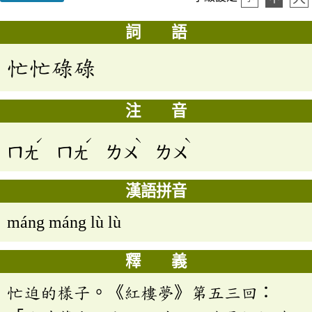
詞 語
忙忙碌碌
注 音
ˊ
ˊ
ˋ
ˋ
ㄇㄤ
ㄇㄤ
ㄌㄨ
ㄌㄨ
漢語拼音
máng máng lù lù
釋 義
忙迫的樣子。《紅樓夢》第五三回：