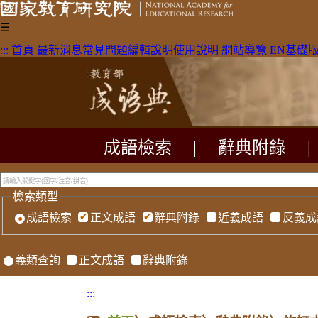
☰
:::
首頁
最新消息
常見問題
編輯說明
使用說明
網站導覽
EN
基礎
成語檢索
|
辭典附錄
|
檢索類型
成語檢索
正文成語
辭典附錄
近義成語
反義成
義類查詢
正文成語
辭典附錄
:::