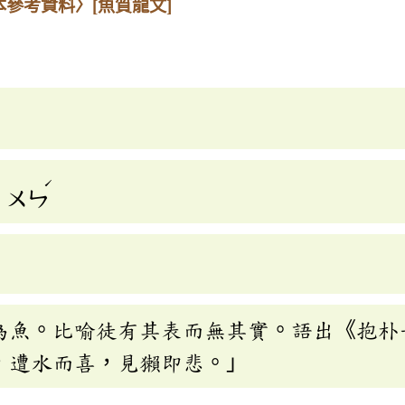
本參考資料〉
[魚質龍文]
ˊ
ㄨㄣ
為魚。比喻徒有其表而無其實。語出《抱朴
，遭水而喜，見獺即悲。」