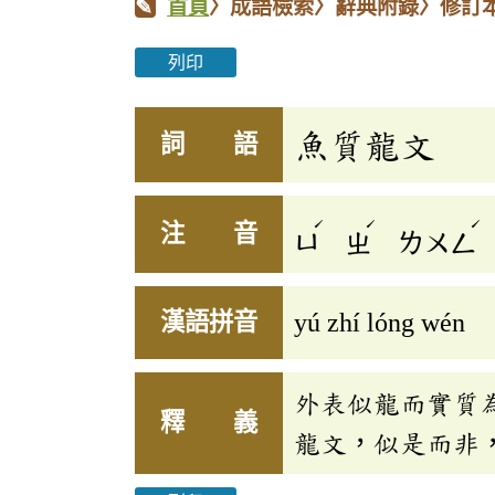
首頁
〉成語檢索〉辭典附錄〉修訂
列印
魚質龍文
詞 語
ˊ
ˊ
ˊ
注 音
ㄩ
ㄓ
ㄌㄨㄥ
漢語拼音
yú zhí lóng wén
外表似龍而實質
釋 義
龍文，似是而非