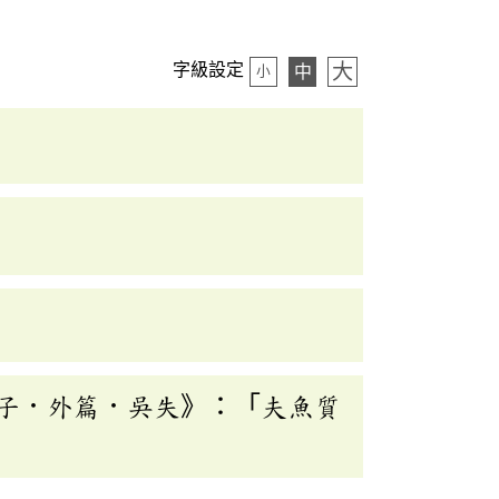
大
字級設定
中
小
子．外篇．吳失》：「夫魚質