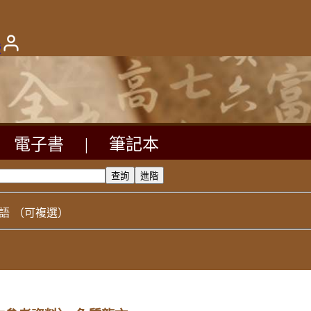
版
電子書
|
筆記本
語
（可複選）