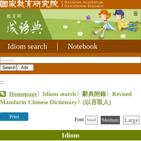
☰
Idiom search
|
Notebook
:::
Homepage
〉Idiom search〉辭典附錄〉Revised
Mandarin Chinese Dictionary〉
[以言取人]
Print
Large
Font
Medium
Small
Idiom