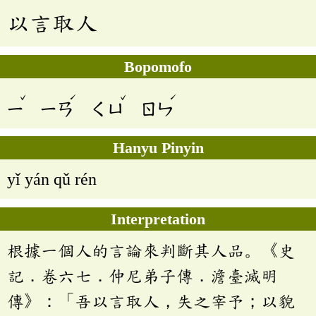
以言取人
Bopomofo
ˇ
ˊ
ˇ
ˊ
ㄧ
ㄧㄢ
ㄑㄩ
ㄖㄣ
Hanyu Pinyin
yǐ yán qǔ rén
Interpretation
根據一個人的言論來判斷其人品。《史
記．卷六七．仲尼弟子傳．澹臺滅明
傳》：「吾以言取人，失之宰予；以貌