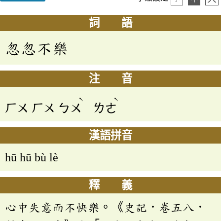
詞 語
忽忽不樂
注 音
ˋ
ˋ
ㄏㄨ
ㄏㄨ
ㄅㄨ
ㄌㄜ
漢語拼音
hū hū bù lè
釋 義
心中失意而不快樂。《史記．卷五八．