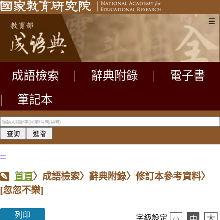
☰
成語檢索
|
辭典附錄
|
電子書
|
筆記本
:::
首頁
〉成語檢索〉辭典附錄〉修訂本參考資料〉
[忽忽不樂]
列印
大
字級設定
中
小