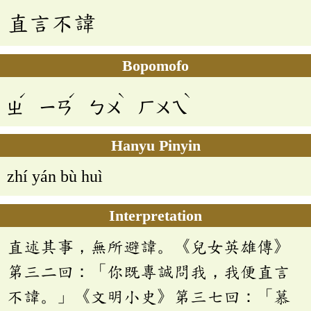
直言不諱
Bopomofo
ˊ
ˊ
ˋ
ˋ
ㄓ
ㄧㄢ
ㄅㄨ
ㄏㄨㄟ
Hanyu Pinyin
zhí yán bù huì
Interpretation
直述其事，無所避諱。《兒女英雄傳》
第三二回：「你既專誠問我，我便直言
不諱。」《文明小史》第三七回：「慕