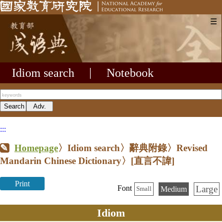
☰
Idiom search
|
Notebook
:::
Homepage
〉Idiom search〉辭典附錄〉Revised
Mandarin Chinese Dictionary〉
[直言不諱]
Print
Large
Font
Medium
Small
Idiom