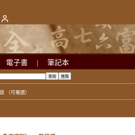
版
電子書
|
筆記本
語
（可複選）