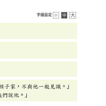
大
字級設定
中
小
孩子家，不與他一般見識。」
我們說他。」