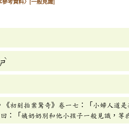
本參考資料〉
[一般見識]
ˋ
ㄕ
。《初刻拍案驚奇》卷一七：「小婦人道是
○回：「姨奶奶別和他小孩子一般見識，等