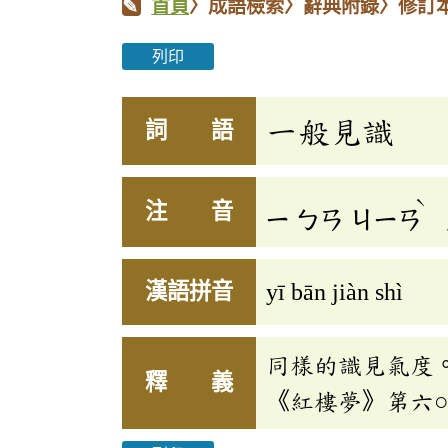
首頁
〉成語檢索〉辭典附錄〉修訂
列印
一般見識
詞 語
ˋ
注 音
ㄧ
ㄅㄢ
ㄐㄧㄢ
漢語拼音
yī bān jiàn shì
同樣的識見氣度
釋 義
《紅樓夢》第六