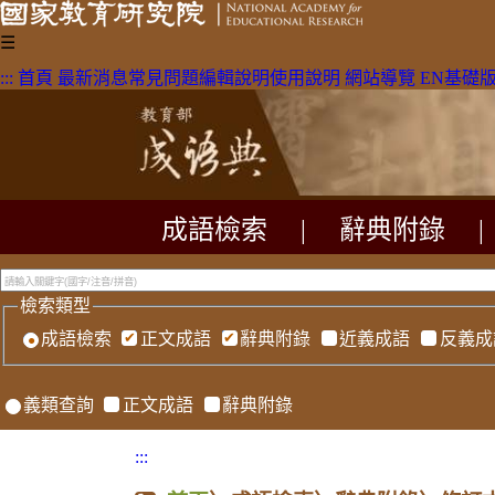
☰
:::
首頁
最新消息
常見問題
編輯說明
使用說明
網站導覽
EN
基礎
成語檢索
|
辭典附錄
|
檢索類型
成語檢索
正文成語
辭典附錄
近義成語
反義成
義類查詢
正文成語
辭典附錄
:::