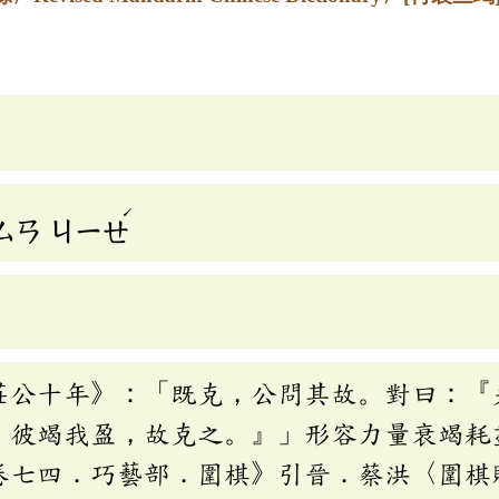
ˊ
ㄙㄢ
ㄐㄧㄝ
莊公十年》：「既克，公問其故。對曰：『
。彼竭我盈，故克之。』」形容力量衰竭耗
卷七四．巧藝部．圍棋》引晉．蔡洪〈圍棋