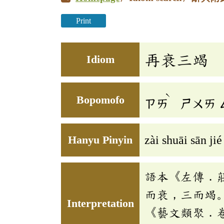
Print
再衰三竭
Idiom
ˋ
Bopomofo
ㄗㄞ
ㄕㄨㄞ
Hanyu Pinyin
zài shuāi sān jié
語本《左傳．
而衰，三而竭
Interpretation
《藝文類聚．