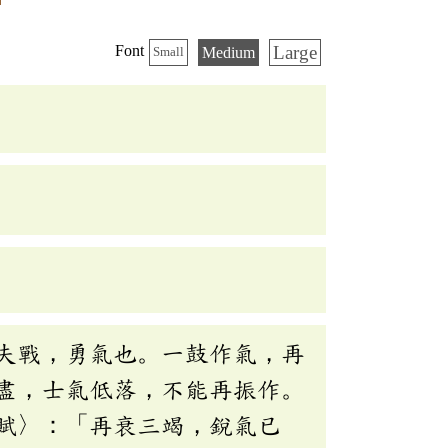
Large
Font
Medium
Small
夫戰，勇氣也。一鼓作氣，再
盡，士氣低落，不能再振作。
賦〉：「再衰三竭，銳氣已