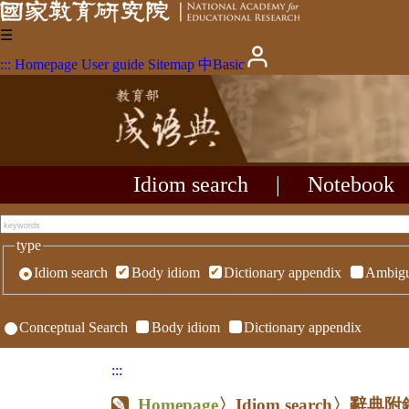
☰
:::
Homepage
User guide
Sitemap
中
Basic
Idiom search
|
Notebook
type
Idiom search
Body idiom
Dictionary appendix
Ambigu
Conceptual Search
Body idiom
Dictionary appendix
:::
Homepage
〉Idiom search〉辭典附錄〉R