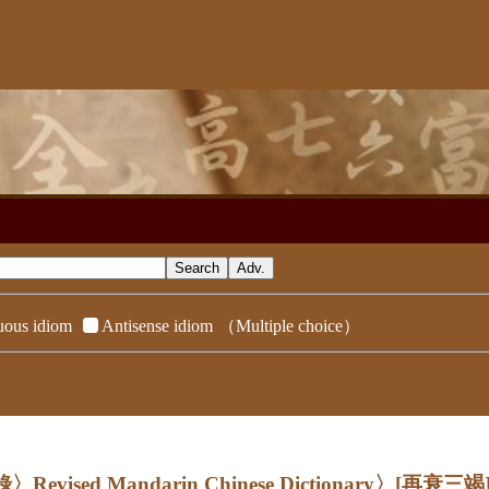
ous idiom
Antisense idiom
（Multiple choice）
evised Mandarin Chinese Dictionary〉
[再衰三竭