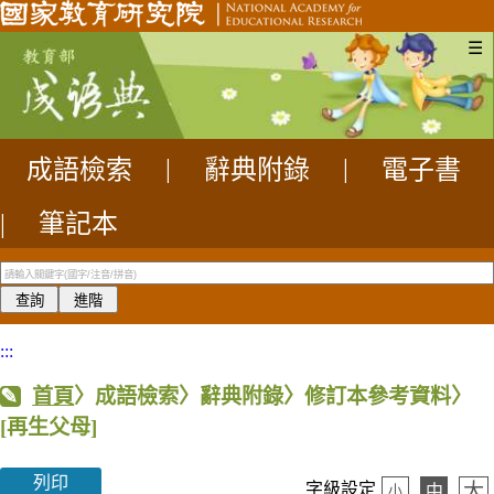
☰
成語檢索
|
辭典附錄
|
電子書
|
筆記本
:::
首頁
〉成語檢索〉辭典附錄〉修訂本參考資料〉
[再生父母]
列印
大
字級設定
中
小