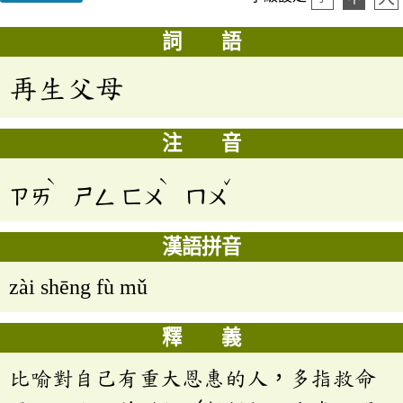
詞 語
再生父母
注 音
ˋ
ˋ
ˇ
ㄗㄞ
ㄕㄥ
ㄈㄨ
ㄇㄨ
漢語拼音
zài shēng fù mǔ
釋 義
比喻對自己有重大恩惠的人，多指救命