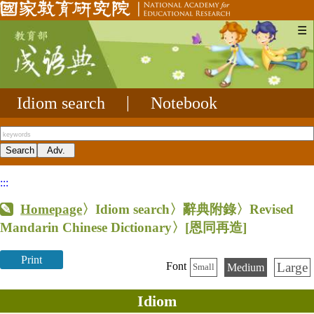
☰
Idiom search
|
Notebook
:::
Homepage
〉Idiom search〉辭典附錄〉Revised
Mandarin Chinese Dictionary〉
[恩同再造]
Print
Large
Font
Medium
Small
Idiom