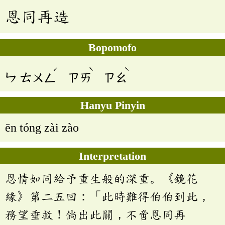
恩同再造
Bopomofo
ˊ
ˋ
ˋ
ㄣ
ㄊㄨㄥ
ㄗㄞ
ㄗㄠ
Hanyu Pinyin
ēn tóng zài zào
Interpretation
恩情如同給予重生般的深重。《鏡花
緣》第二五回：「此時難得伯伯到此，
務望垂救！倘出此關，不啻恩同再