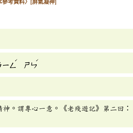
本參考資料〉
[屏氣凝神]
ˊ
ˊ
ㄋㄧㄥ
ㄕㄣ
精神。謂專心一意。《老殘遊記》第二回：