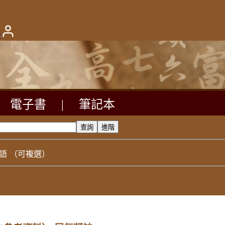
版
電子書
|
筆記本
語
（可複選）