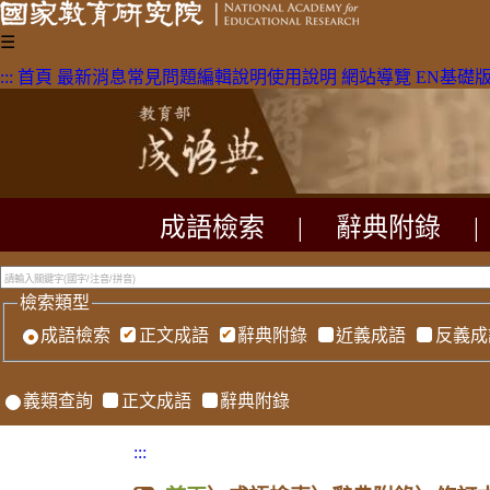
☰
:::
首頁
最新消息
常見問題
編輯說明
使用說明
網站導覽
EN
基礎
成語檢索
|
辭典附錄
|
檢索類型
成語檢索
正文成語
辭典附錄
近義成語
反義成
義類查詢
正文成語
辭典附錄
:::