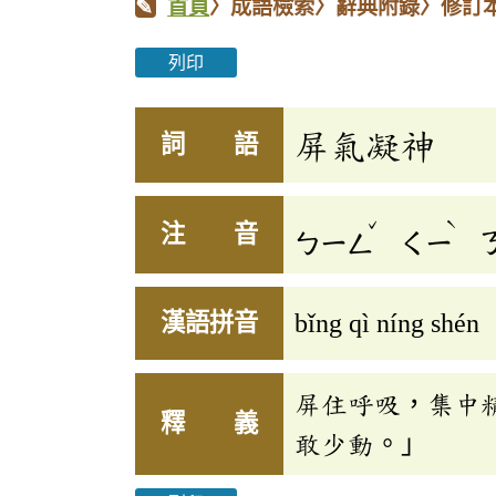
首頁
〉成語檢索〉辭典附錄〉修訂
列印
屏氣凝神
詞 語
ˇ
ˋ
注 音
ㄅㄧㄥ
ㄑㄧ
漢語拼音
bǐng qì níng shén
屏住呼吸，集中
釋 義
敢少動。」