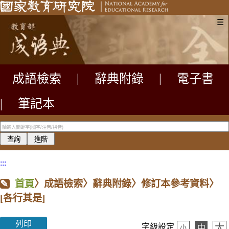
☰
成語檢索
|
辭典附錄
|
電子書
|
筆記本
:::
首頁
〉成語檢索〉辭典附錄〉修訂本參考資料〉
[各行其是]
列印
大
字級設定
中
小