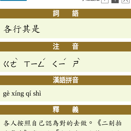
詞 語
各行其是
注 音
ˋ
ˊ
ˊ
ˋ
ㄍㄜ
ㄒㄧㄥ
ㄑㄧ
ㄕ
漢語拼音
gè xíng qí shì
釋 義
各人按照自己認為對的去做。《二刻拍