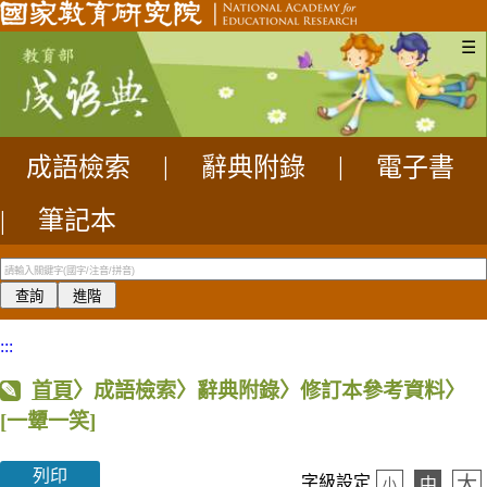
☰
成語檢索
|
辭典附錄
|
電子書
|
筆記本
:::
首頁
〉成語檢索〉辭典附錄〉修訂本參考資料〉
[一顰一笑]
列印
大
字級設定
中
小