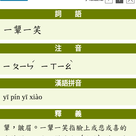
詞 語
一顰一笑
注 音
ˊ
ˋ
ㄧ
ㄆㄧㄣ
ㄧ
ㄒㄧㄠ
漢語拼音
yī pín yī xiào
釋 義
顰，皺眉。一顰一笑指臉上或悲或喜的